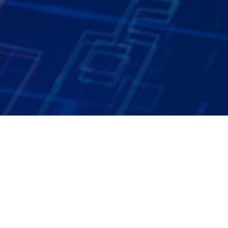
AIX partner株式会社 代表取締役
マイナビ Executive AI Adviser
三井住友カード株式会社 Head of AI Innovat
ion
コクヨ株式会社 Executive Adviser of AI str
ategy
株式会社カウネット社外取締役
(株)イー・エージェンシー 非常勤取締役
野口 竜司
氏
AIトランスフォーメーションを推進するAIX partner(株) 代表取締
役。AIdiver特命副編集長。三井住友カード Head of AI Innovatio
n、カウネット社外取締役、マイナビ Executive AI Adviserなど
を現任。元ELYZA CMO / 元ZOZO NEXT 取締役CAIO。著書に「Ch
atGPT時代の文系AI人材になる」など。