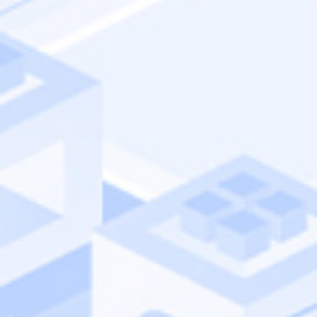
日本アイ・ビー・エム株式会社
テクノロジー事業本部
アドバイザリー・アカウント・テクニカル・リーダー
江﨑 崇浩
セッション4
PoCを超えて全社活用へ
― AIエージェントを安全かつ統制
的に使いこなすアプローチ
日本アイ・ビー・エム株式
ElevenLabs合同会社
会社
GTM Lead