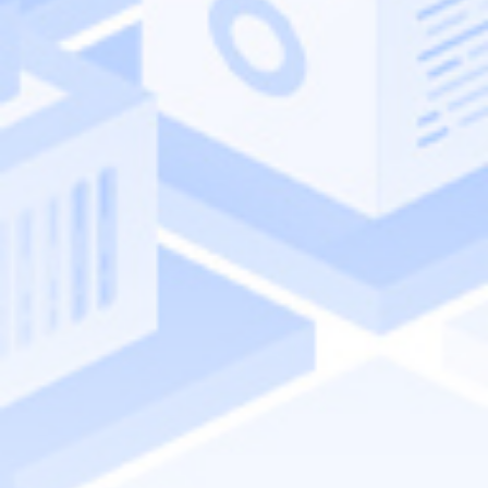
テクノロジー事業本部デー
中井 俊介
氏
タ・プラットフォーム事業
部製品統括営業部
徳増 孝夫
参加登録(無料)
タイトル
AI Agent Day