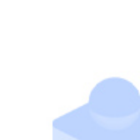
セッション1
基調講演
AIエージェント組織の立ち上げ・
運用の実践
〜AI最新トレンドと「AIだけの組
織づくり」のポイントとは〜
AIX partner株式会社 代表取締役
マイナビ Executive AI Adviser
三井住友カード株式会社 Head of AI Innovation
コクヨ株式会社 Executive Adviser of AI strategy
株式会社カウネット社外取締役
(株)イー・エージェンシー 非常勤取締役
野口 竜司
氏