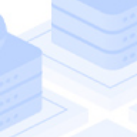
セッション2
AIファースト時代のカスタマーサ
ービス変革
～実践事例に学ぶ成功の鍵～
日本アイ・ビー・エム株式会社
コンサルティング事情本部、技術理事、iX CTO
柿本 達彦
セッション3
帝人フロンティア様におけるAIエ
ージェントを活用したDX戦略