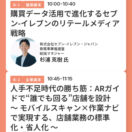
10:00-10:40
B-1
基調講演
購買データ活用で進化するセブ
ン-イレブンのリテールメディア
戦略
株式会社セブン-イレブン・ジャパン
新規事業推進室
総括マネジャー
杉浦 克樹 氏
10:45-11:15
B-2
企業講演
人手不足時代の勝ち筋：ARガイ
ドで“誰でも回る”店舗を設計
〜 モバイルスキャン×作業ナビ
で実現する、店舗業務の標準
化・省人化 〜