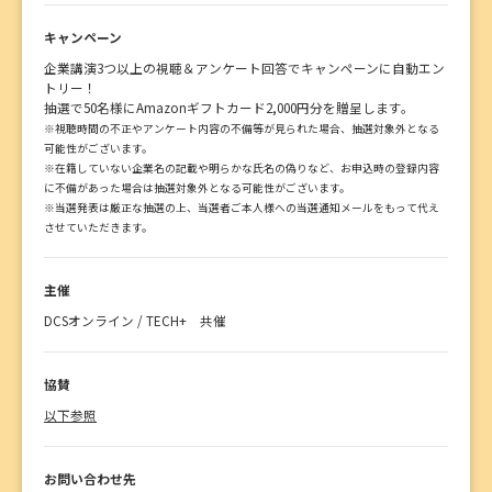
キャンペーン
企業講演3つ以上の視聴＆アンケート回答でキャンペーンに自動エン
トリー！
抽選で50名様にAmazonギフトカード2,000円分を贈呈します。
※視聴時間の不正やアンケート内容の不備等が見られた場合、抽選対象外となる
可能性がございます。
※在籍していない企業名の記載や明らかな氏名の偽りなど、お申込時の登録内容
に不備があった場合は抽選対象外となる可能性がございます。
※当選発表は厳正な抽選の上、当選者ご本人様への当選通知メールをもって代え
させていただきます。
主催
DCSオンライン / TECH+ 共催
協賛
以下参照
お問い合わせ先