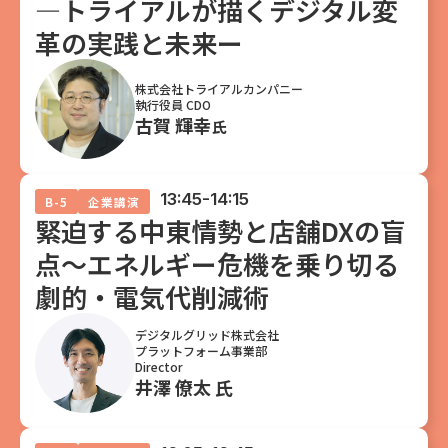
—トライアルが描くデジタル変
革の実践と未来ー
株式会社トライアルカンパニー
執行役員 CDO
古賀 輝幸
氏
13:45-14:15
B-5
企業講演
緊迫する中東情勢と店舗DXの盲
点～エネルギー危機を乗り切る
劇的・電気代削減術
デジタルグリッド株式会社
プラットフォーム事業部
Director
井澤 僚太 氏