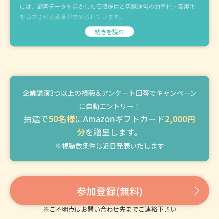
には、顧客データを活かした価値提供と店舗運営の効率化・高度化
を両立させる変革が求められています。
続きを読む
企業講演3つ以上の視聴＆アンケート回答でキャンペーン
に自動エントリー！
抽選で
50名様
にAmazonギフトカード
2,000円
分
を贈呈します。
※視聴数条件は近日発表いたします
参加登録(無料)
※ご不明点はお問い合わせ先までご連絡下さい