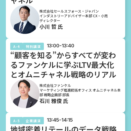
株式会社セールスフォース・ジャパン
インダストリーアドバイザー本部 CX・小売
ディレクター
小川 哲 氏
13:00-13:40
A-4
特別講演
“顧客を知る”からすべてが変わ
るファンケルに学ぶLTV最大化
とオムニチャネル戦略のリアル
株式会社ファンケル
マーケティング推進統括オフィス オムニチャネル本
部 戦略企画部 部長
石川 雅俊 氏
13:45-14:15
A-5
企業講演
地域密着リテールのデータ戦略