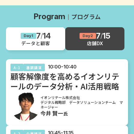
Program
プログラム
7
14
7
15
/
/
Day1
Day2
データと顧客
店舗DX
10:00-10:40
A-1
基調講演
顧客解像度を高めるイオンリテ
ールのデータ分析・AI活用戦略
イオンリテール株式会社
デジタル戦略部 データソリューションチーム マ
ネージャー
今井 賢一
氏
10:45-11:15
A-2
企業講演