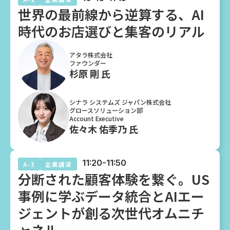
世界の最前線から逆算する、AI
時代のお店選びと集客のリアル
アタラ株式会社
ファウンダー
杉原 剛 氏
シナラ システムズ ジャパン株式会社
グロースソリューション部
Account Executive
佐々木 佑季乃 氏
11:20-11:50
A-3
企業講演
分断された顧客体験を繋ぐ。US
事例に学ぶデータ統合とAIエー
ジェントが創る次世代オムニチ
ャネル