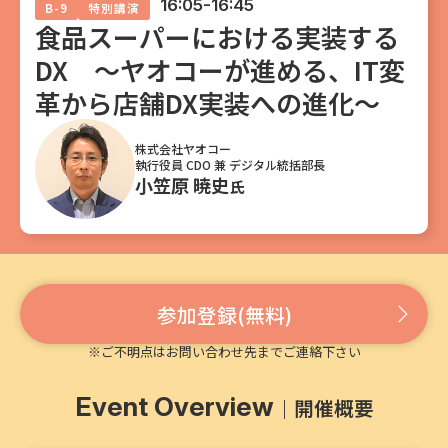
16:05-16:45
B-9
特別講演
食品スーパーにおける実装する
DX ～ヤオコーが進める、IT変
革から店舗DX実装への進化～
株式会社ヤオコー
執行役員 CDO 兼 デジタル統括部長
小笠原 暁史
氏
参加登録(無料)
※ご不明点はお問い合わせ先までご連絡下さい
Event Overview
開催概要