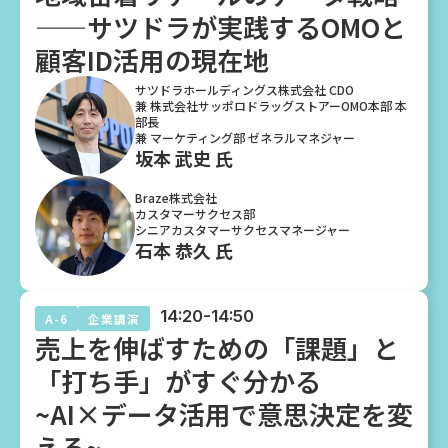
——サツドラが実践するOMOと
顧客ID活用の現在地
サツドラホールディングス株式会社 CDO
兼 株式会社サッポロドラッグストアーOMO本部 本
部長
兼 マーケティング部 ゼネラルマネジャー
坂本 武史 氏
Braze株式会社
カスタマーサクセス部
シニアカスタマーサクセスマネージャー
石本 恭久 氏
14:20-14:50
A-6
企業講演
売上を伸ばすための「課題」と
「打ち手」がすぐ分かる
~AI×データ活用で意思決定を変
える~