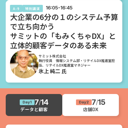
16:05-16:45
A-9
特別講演
大企業の6分の１のシステム予算
で立ち向かう
サミットの「もみくちゃDX」と
立体的顧客データのある未来
サミット株式会社
執行役員 情報システム部・リテイルDX推進室担
当、リテイルDX推進室マネジャー
氷上 純二 氏
7
14
7
15
/
/
Day1
Day2
データと顧客
店舗DX