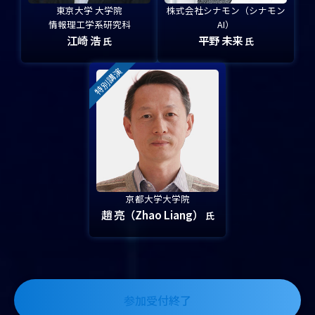
東京大学 大学院
株式会社シナモン（シナモン
情報理工学系研究科
AI）
江崎 浩
平野 未来
氏
氏
特別講演
京都大学大学院
趙 亮（Zhao Liang）
氏
参加受付終了