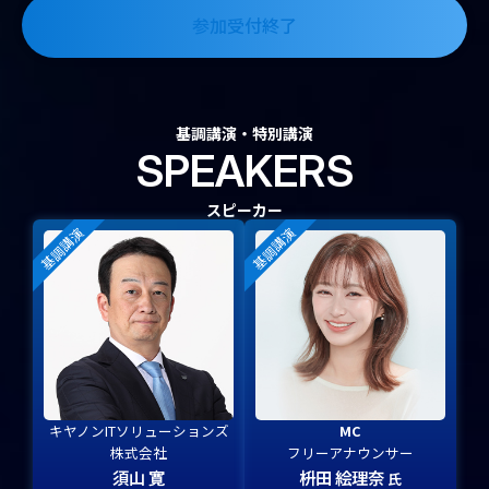
参加受付終了
基調講演・特別講演
SPEAKERS
スピーカー
基調講演
基調講演
キヤノンITソリューションズ
MC
株式会社
フリーアナウンサー
須山 寛
枡田 絵理奈
氏