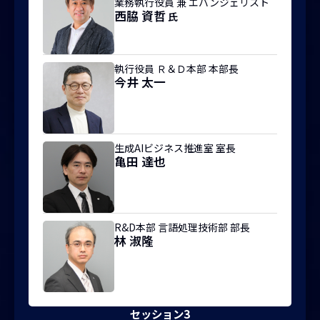
業務執行役員 兼 エバンジェリスト
西脇 資哲
氏
執行役員 Ｒ＆Ｄ本部 本部長
今井 太一
生成AIビジネス推進室 室長
亀田 達也
R&D本部 言語処理技術部 部長
林 淑隆
セッション3