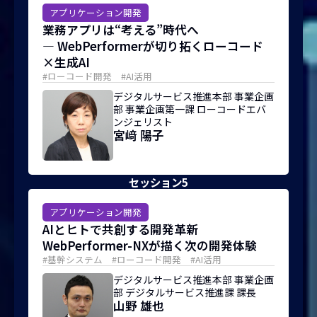
アプリケーション開発
業務アプリは“考える”時代へ
― WebPerformerが切り拓くローコード
×生成AI
#ローコード開発 #AI活用
デジタルサービス推進本部 事業企画
部 事業企画第一課 ローコードエバ
ンジェリスト
宮﨑 陽子
セッション5
アプリケーション開発
AIとヒトで共創する開発革新
WebPerformer-NXが描く次の開発体験
#基幹システム #ローコード開発 #AI活用
デジタルサービス推進本部 事業企画
部 デジタルサービス推進課 課長
山野 雄也