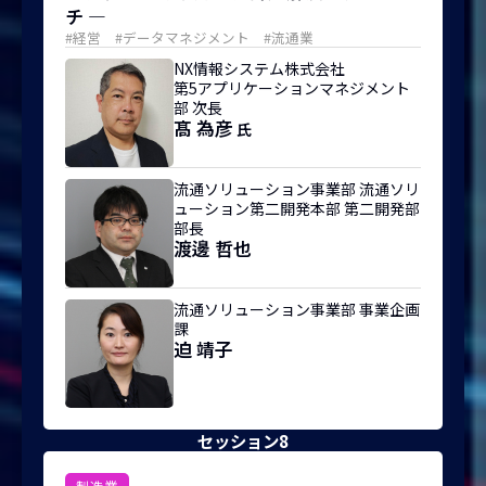
チ ―
#経営 #データマネジメント #流通業
NX情報システム株式会社
第5アプリケーションマネジメント
部 次長
髙 為彦
氏
流通ソリューション事業部 流通ソリ
ューション第二開発本部 第二開発部
部長
渡邊 哲也
流通ソリューション事業部 事業企画
課
迫 靖子
セッション8