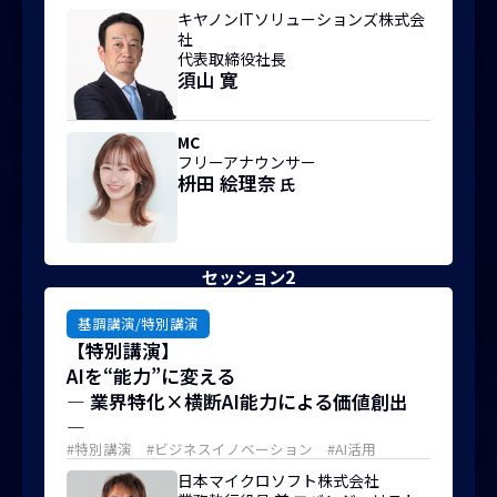
キヤノンITソリューションズ株式会
社
代表取締役社長
須山 寛
MC
フリーアナウンサー
枡田 絵理奈
氏
セッション2
基調講演/特別講演
【特別講演】
AIを“能力”に変える
― 業界特化×横断AI能力による価値創出
―
#特別講演 #ビジネスイノベーション #AI活用
日本マイクロソフト株式会社