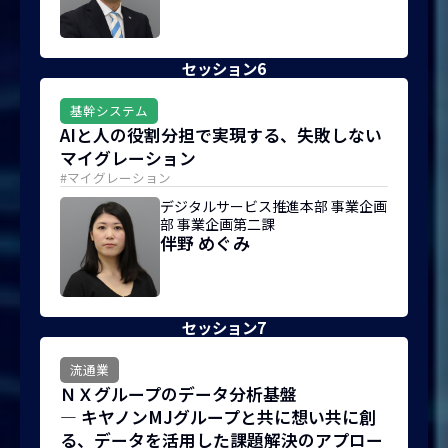
セッション6
基幹システム
AIと人の役割分担で実現する、失敗しない
マイグレーション
#マイグレーション
デジタルサービス推進本部 事業企画
部 事業企画第二課
伴野 めぐみ
セッション7
流通業
ＮＸグループのデータ分析基盤
― キヤノンMJグループと共に想い共に創
る、データを活用した課題解決のアプロー