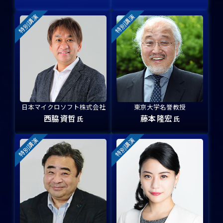
特別講演
特別講演
日本マイクロソフト株式会社
東京大学名誉教授
西脇 資哲
藤本 隆宏
氏
氏
特別講演
特別講演