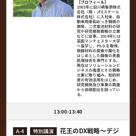
【プロフィール】
2002年に旧川崎製鉄株式
会社（現・JFEスチール
株式会社）に入社後、自
動車用亜鉛めっき鋼板の
開発、二次電池材料の研
究や研究開発戦略の立案
などに従事。2014年には
英国マンチェスター大学
へ留学し、Ph.D.を取得。
鉄鋼材料の腐食や酸化を
はじめとした鋼板の表面
処理技術を専門とする。
現在はソリューションビ
ジネスの推進とその戦略
立案に取り組み、知的財
産の有効活用をはじめ、
研究開発及び事業の両面
から価値創出を図ってい
る。
13:00-13:40
花王のDX戦略～デジ
A-4
特別講演