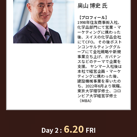
奥山 博史 氏
【プロフィール】
1998年住友商事㈱入社、
化学品部門にて営業・マ
ーケティングに携わった
後、スイスの化学品会社
にてCFO。 その後ボスト
ンコンサルティンググル
ープにて全社戦略や新規
事業立ち上げ、ガバナン
スなどのテーマで企業を
支援。 ヤンマー入社後は
本社で経営企画・マーケ
ティングに携わった後、
建設機械事業を率いたの
ち、2022年6月より現職。
東京大学理学修士、コロ
ンビア大学経営学修士
（MBA）
6.20
Day 2 :
FRI