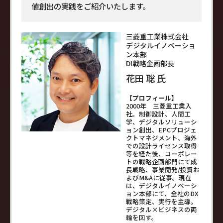
値創出の実践をご紹介いたします。
三菱重工業株式会社
デジタルイノベーショ
ン本部
DI戦略企画部長
花田 聡 氏
【プロフィール】
2000年 三菱重工業入
社。制御設計、人間工
学、デジタルソリューシ
ョン創出、EPCプロジェ
クトマネジメント、海外
での設計ライセンス取得
等を経た後、コーポレー
トの戦略企画部門にて成
長戦略、事業開発/投資お
よびM&Aに従事。現在
は、デジタルイノベーシ
ョン本部にて、全社のDX
戦略策定、実行を主導。
デジタル×ビジネスの両
輪を回す。