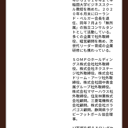
稲田大学ビジネススクー
ル教授を務めた。２０２
０年６月末にローラン
ド・ベルガー会長を退
任、同年７月より「無所
属」の独立コンサルタン
トとして活動している。
多くの企業で社外取締
役、経営顧問を務め、次
世代リーダー育成の企業
研修にも携わっている。
ＳＯＭＰＯホールディン
グス株式会社社外取締
役。株式会社ネクステー
ジ社外取締役。株式会社
ドリーム・アーツ社外取
締役。株式会社田中貴金
属グループ社外取締役。
株式会社マザーハウス社
外取締役。住友林業株式
会社顧問。三菱電機株式
会社顧問。株式会社ガラ
パゴス顧問。静岡県ラグ
ビーフットボール協会理
事。
17万部を超えるロングセ