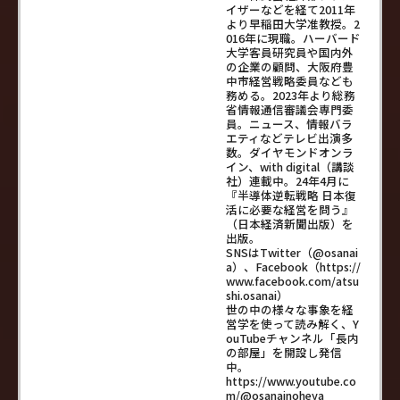
イザーなどを経て2011年
より早稲田大学准教授。2
016年に現職。ハーバード
大学客員研究員や国内外
の企業の顧問、大阪府豊
中市経営戦略委員なども
務める。2023年より総務
省情報通信審議会専門委
員。ニュース、情報バラ
エティなどテレビ出演多
数。ダイヤモンドオンラ
イン、with digital（講談
社）連載中。24年4月に
『半導体逆転戦略 日本復
活に必要な経営を問う』
（日本経済新聞出版）を
出版。
SNSはTwitter（@osanai
a）、Facebook（https://
www.facebook.com/atsu
shi.osanai）
世の中の様々な事象を経
営学を使って読み解く、Y
ouTubeチャンネル「長内
の部屋」を開設し発信
中。
https://www.youtube.co
m/@osanainoheya