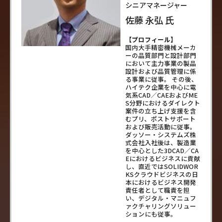
シニアマネージャー
佐藤 永弘 氏
【プロフィール】
国内大手精密機械メーカ
ーの品質部門と設計部門
において主力事業の製品
設計および品質管理に係
る事業に従事。 その後、
ハイテク企業を中心に電
気系CAD／CAEおよびME
S分野におけるダイレクト
案件の立ち上げ支援を含
むプリ、ポストサポート
および販売活動に従事。
ダッソー・システムズ株
式会社入社後は、製造業
を中心とした3DCAD／CA
Eにおけるビジネスに貢献
し、直近ではSOLIDWOR
KSクラウドビジネスの日
本におけるビジネス開発
責任者として職責を担
い、デジタル・マニュフ
ァクチャリングソリュー
ションにも従事。