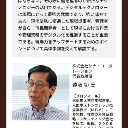
ばならない。その際に鍵を握るのが新たなテク
ノロジーの活用である。デジタルテクノロジー
は現場にとって最強の武器であり、強い味方で
ある。現場業務に精通した現場従事者、管理者
が自ら「市民開発者」として現場における作業
や管理業務のデジタル化を推進することが重要
である。現場力をアップデートするためのポイ
ントについて具体事例を交えて解説する。
株式会社シナ・コーポ
レーション
代表取締役
遠藤 功 氏
【プロフィール】
早稲田大学商学部卒業。
米国ボストンカレッジ経
営学修士（ＭＢＡ）。三
菱電機、複数の外資系戦
略コンサルティング会社
を経て、現職。２００６
年から２０１６年まで早