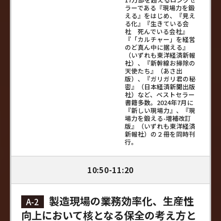
ラーである『現場力を鍛
える』をはじめ、『見え
る化』『生きている会
社 死んでいる会社』
『「カルチャー」を経営
のど真ん中に据える』
（いずれも東洋経済新報
社）、『新幹線お掃除の
天使たち』（あさ出
版）、『ガリガリ君の秘
密』（日本経済新聞出版
社）など、ベストセラー
書籍多数。2024年7月に
『新しい現場力』、『現
場力を鍛える-増補改訂
版』（いずれも東洋経済
新報社）の２冊を同時刊
行。
10:50-11:20
製造現場の業務効率化、生産性
A-2
向上において核となる保全の考え方と