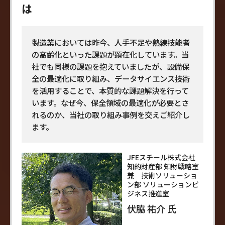
は
製造業においては昨今、人手不足や熟練技能者
の高齢化といった課題が顕在化しています。当
社でも同様の課題を抱えていましたが、設備保
全の最適化に取り組み、データサイエンス技術
を活用することで、本質的な課題解決を行って
います。なぜ今、保全領域の最適化が必要とさ
れるのか、当社の取り組み事例を交えご紹介し
ます。
JFEスチール株式会社
知的財産部 知財戦略室
兼 技術ソリューショ
ン部 ソリューションビ
ジネス推進室
伏脇 祐介 氏