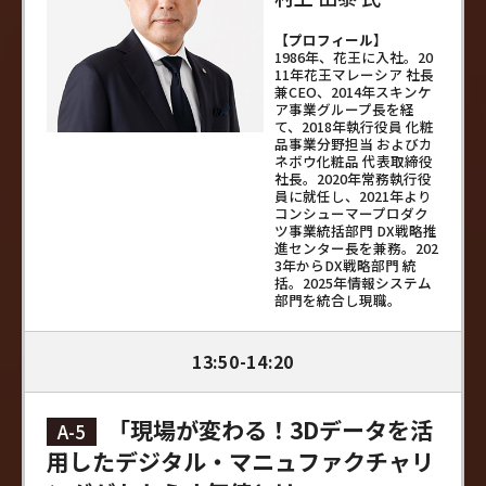
【プロフィール】
1986年、花王に入社。20
11年花王マレーシア 社長
兼CEO、2014年スキンケ
ア事業グループ長を経
て、2018年執行役員 化粧
品事業分野担当 およびカ
ネボウ化粧品 代表取締役
社長。2020年常務執行役
員に就任し、2021年より
コンシューマープロダク
ツ事業統括部門 DX戦略推
進センター長を兼務。202
3年からDX戦略部門 統
括。2025年情報システム
部門を統合し現職。
13:50-14:20
「現場が変わる！3Dデータを活
A-5
用したデジタル・マニュファクチャリ