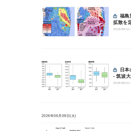
福島第一原発事故による高濃度放射性セシウム含有微粒子の
拡散を
2026/06/11
日本のeスポーツ選手の43.3％が睡眠の質不良を抱えている
- 筑波
2026/06/11
2026年06月09日(火)