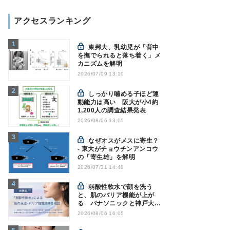
アクセスランキング
東邦大、乳幼児が「背中
を撫でられると落ち着く」メ
カニズムを解明
2026/07/09 13:10
しっかり噛める子ほど運
動能力は高い 阪大が小4約
1,200人の調査結果発表
2026/08/06 13:05
なぜオスがメスに寄生？
- 東大がチョウチンアンコウ
の「寄生雄」を解明
2026/07/31 14:48
弱酸性軟水で顔を洗う
と、肌のバリア機能が上が
る パナソニックと神戸大が
確認
2026/08/06 16:05