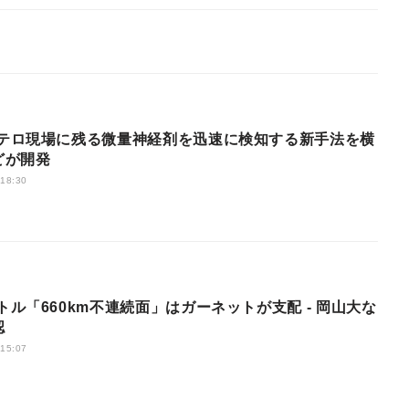
どが開発
 18:30
認
 15:07