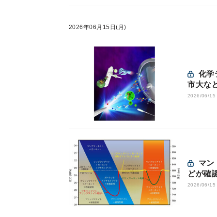
2026年06月15日(月)
化学テロ現場に残る微量神経剤を迅速に検知する新手法を横
市大な
2026/06/15
マントル「660km不連続面」はガーネットが支配 - 岡山大な
どが確
2026/06/15