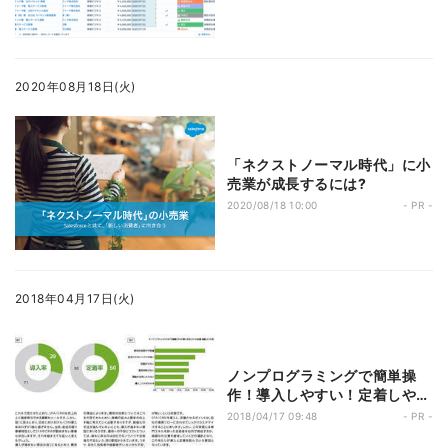
の魅力とは?
2020年08月18日(火)
「ネクストノーマル時代」に小
売業が成長するには?
2020/08/18 10:00
- PR -
2018年04月17日(火)
ノンプログラミングで簡単操
作！導入しやすい！定着しやす
い！SFA
2018/04/17 09:48
- PR -