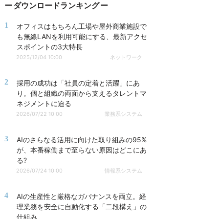
ダウンロードランキング
1
オフィスはもちろん工場や屋外商業施設で
も無線LANを利用可能にする、最新アクセ
スポイントの3大特長
2025/12/04 10:00
ネットワーク
2
採用の成功は「社員の定着と活躍」にあ
り。個と組織の両面から支えるタレントマ
ネジメントに迫る
2026/07/22 10:00
業務系システム
3
AIのさらなる活用に向けた取り組みの95%
が、本番稼働まで至らない原因はどこにあ
る?
2026/07/24 10:00
情報系システム
4
AIの生産性と厳格なガバナンスを両立。経
理業務を安全に自動化する「二段構え」の
仕組み