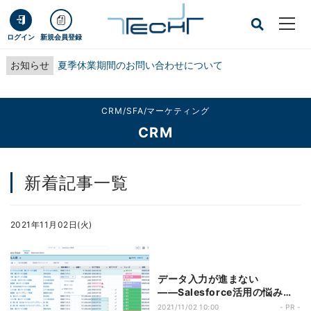
ログイン
新規会員登録
お知らせ
夏季休業期間のお問い合わせについて
CRM/SFA/マーケティング
CRM
新着記事一覧
2021年11月02日(火)
データ入力が進まない
――Salesforce活用の悩みを
解消する、Mashmatrix Sheet
2021/11/02 10:00
- PR -