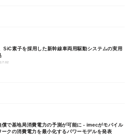
海、SiC素子を採用した新幹線車両用駆動システムの実用
処
 17:02
償で基地局消費電力の予測が可能に - imecがモバイル
ワークの消費電力を最小化するパワーモデルを発表