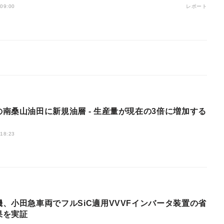
レポート
 09:00
の南桑山油田に新規油層 - 生産量が現在の3倍に増加する
 18:23
機、小田急車両でフルSiC適用VVVFインバータ装置の省
果を実証