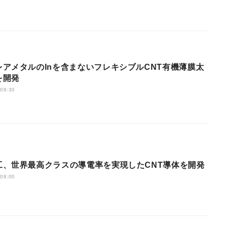
レアメタルのInを含まないフレキシブルCNT有機薄膜太
を開発
 08:30
工、世界最高クラスの導電率を実現したCNT導体を開発
 08:00