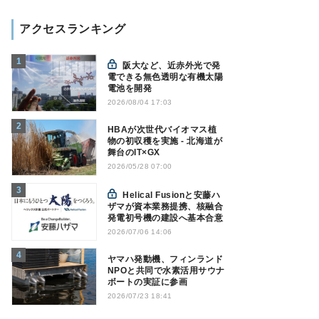
アクセスランキング
阪大など、近赤外光で発
電できる無色透明な有機太陽
電池を開発
2026/08/04 17:03
HBAが次世代バイオマス植
物の初収穫を実施 - 北海道が
舞台のIT×GX
2026/05/28 07:00
Helical Fusionと安藤ハ
ザマが資本業務提携、核融合
発電初号機の建設へ基本合意
2026/07/06 14:06
ヤマハ発動機、フィンランド
NPOと共同で水素活用サウナ
ボートの実証に参画
2026/07/23 18:41