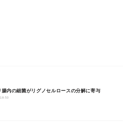
リ腸内の細菌がリグノセルロースの分解に寄与
 18:53