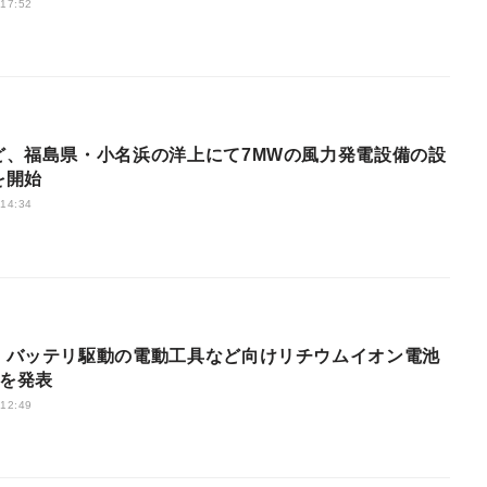
 17:52
ど、福島県・小名浜の洋上にて7MWの風力発電設備の設
を開始
 14:34
、バッテリ駆動の電動工具など向けリチウムイオン電池
Iを発表
 12:49