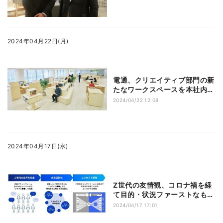
2024年04月22日(月)
電通、クリエイティブ部門の新
たなワークスペースを本社内に
開設
2024/04/22 12:08
2024年04月17日(水)
Z世代の友情観、コロナ禍を経
て目的・状況ファーストなもの
へと変化- 電通が調査
2024/04/17 17:01