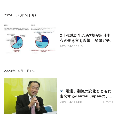
2024年04月15日(月)
Z世代就活生の約7割が出社中
心の働き方を希望、配属ガチャ
も懸念 - 電通が調査
2024/04/15 17:24
2024年04月11日(木)
電通、潮流の変化とともに
進化するdentsu Japanのデー
タ戦略を紹介
レポート
2024/04/11 14:03