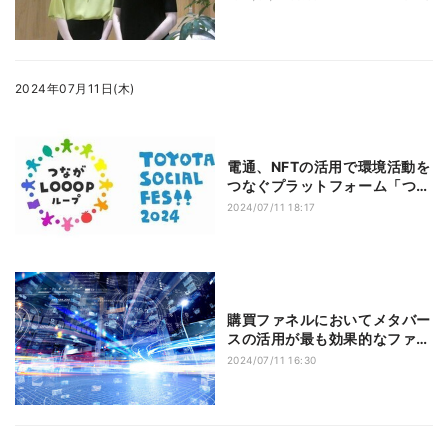
を電通が始動
2024年07月11日(木)
電通、NFTの活用で環境活動を
つなぐプラットフォーム「つな
がLOOOP」提供開始
2024/07/11 18:17
購買ファネルにおいてメタバー
スの活用が最も効果的なファネ
ルを明確化、電通調査
2024/07/11 16:30