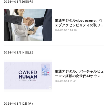
2024年03月26日(火)
電通デジタル×Ledesone、ウ
ェブアクセシビリティの取り組
み拡大のため業務提携
2024/03/26 14:28
2024年03月14日(木)
電通デジタル、バーチャルヒュ
ーマン搭載の次世代AIオウンド
メディア開発へ
2024/03/14 11:48
2024年03月12日(火)