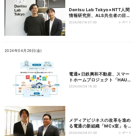
Dentsu Lab Tokyo×NTT人間
情報研究所、ALS共生者の目線
と筋電によるDJパフォーマン
レポート
2024/05/16 07:00
ス
2024年04月26日(金)
電通×日鉄興和不動産、スマー
トホームプロジェクト「HAUS
UPDATA」を始動
2024/04/26 16:33
メディアビジネスの改革を進め
る電通の新組織「MCx室」を
徹底解剖
レポート
2024/04/26 07:00