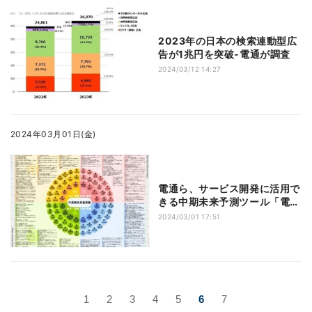
2023年の日本の検索連動型広
告が1兆円を突破‐電通が調査
2024/03/12 14:27
2024年03月01日(金)
電通ら、サービス開発に活用で
きる中期未来予測ツール「電通
未来曼荼羅2024」提供
2024/03/01 17:51
1
2
3
4
5
6
7