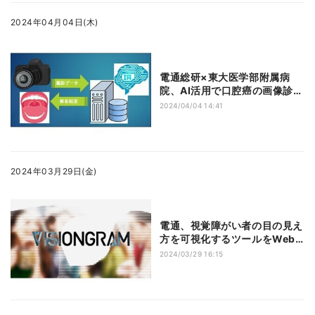
2024年04月04日(木)
電通総研×東大医学部附属病
院、AI活用で口腔癌の画像診断
支援システムを共同開発
2024/04/04 14:41
2024年03月29日(金)
電通、視覚障がい者の目の見え
方を可視化するツールをWeb
サイト上で一般公開
2024/03/29 16:15