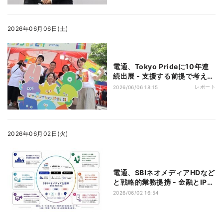
2026年06月06日(土)
電通、Tokyo Prideに10年連
続出展 - 支援する前提で考える
「プライドアクション診断」と
レポート
2026/06/06 18:15
は？
2026年06月02日(火)
電通、SBIネオメディアHDなど
と戦略的業務提携 - 金融とIP・
メディア融合へ
2026/06/02 16:54