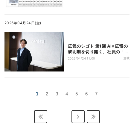
2026年04月24日(金)
広報のシゴト 第1回 AI×広報の
黎明期を切り開く、社員の「彩
り豊かな」電通の広報担当 李
連載
2026/04/24 11:00
さんのお仕事
1
2
3
4
5
6
7