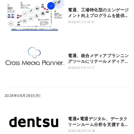
電通、工場特化型のエンゲージ
メント向上プログラムを提供開
始
2026/07/14 16:31
電通、統合メディアプランニン
グツールにリテールメディアの
データを初導入
2026/07/14 13:17
2026年06月29日(月)
電通×電通デジタル、データク
リーンルーム分析を支援する
「Tobiras Agent」
2026/06/29 16:06