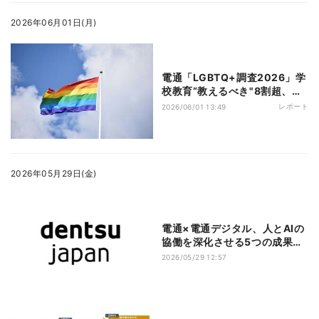
2026年06月01日(月)
電通「LGBTQ+調査2026」学
校教育“教えるべき"8割超、当
事者との認識ギャップも
レポート
2026/06/01 13:49
2026年05月29日(金)
電通×電通デジタル、人とAIの
協働を深化させる5つの成果を
人工知能学会で発表へ
2026/05/29 12:57