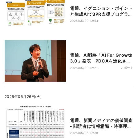
電通、イグニション・ポイント
と生成AIでBPR支援プログラム
を提供開始
2026/05/29 12:54
電通、AI戦略「AI For Growth
3.0」発表 PDCAを進化させ
た「PSDCA」とは
レポート
2026/05/29 12:21
2026年05月26日(火)
電通、新聞メディアの価値調査
- 閲読者は情報意識・時事理解
度が高い傾向
2026/05/26 17:38