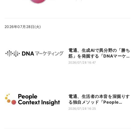
2026年07月28日(火)
電通、生成AIで異分野の「勝ち
筋」を発掘する「DNAマーケ
ティング」開発
2026/07/28 16:47
電通、生活者の本音を深掘りす
る独自メソッド「People
Context Insight」を開発
2026/07/28 16:25