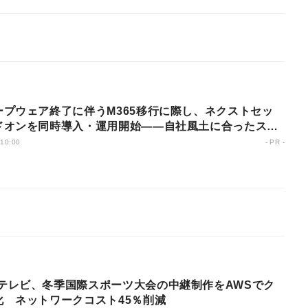
ープウェア終了に伴うM365移行に際し、ネクストセッ
ドオンを同時導入・運用開始――自社風土に合ったスム
活用を実現した日本農薬
 10:00
- PR -
化 ネットワークコスト45％削減