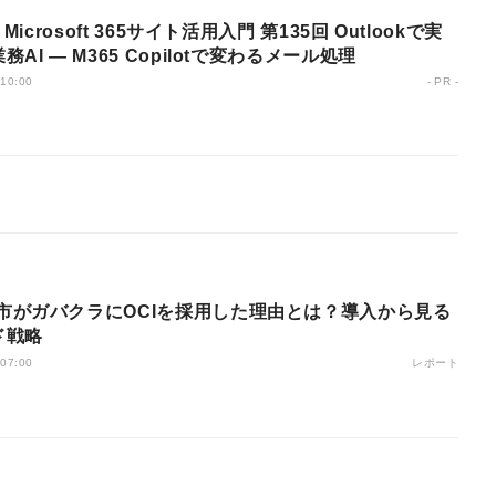
 Microsoft 365サイト活用入門 第135回 Outlookで実
務AI ― M365 Copilotで変わるメール処理
 10:00
- PR -
ド戦略
レポート
 07:00