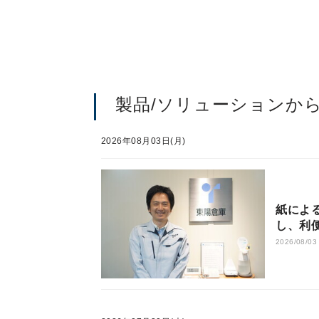
製品/ソリューションか
2026年08月03日(月)
紙によ
し、利
連会社
2026/08/03