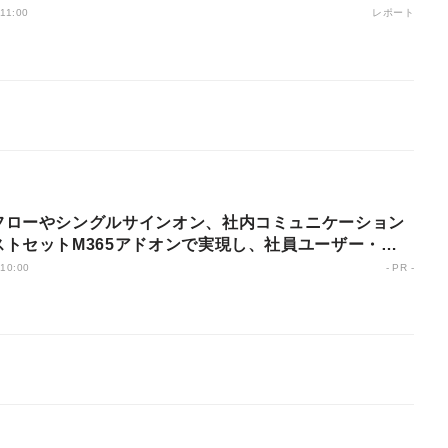
レポート
 11:00
フローやシングルサインオン、社内コミュニケーション
ストセットM365アドオンで実現し、社員ユーザー・運
方で高く評価
 10:00
- PR -