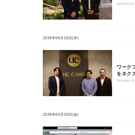
2026/06/26
2026年06月18日(木)
ワーク
をネク
用側双
2026/06/18
2026年05月29日(金)