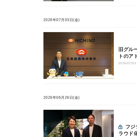
2026年07月03日(金)
旧グル
トのア
ーズな
2026/07/03
2026年06月26日(金)
フジテレビ、冬季国際スポーツ大会の中継制作をAWSでク
ラウド