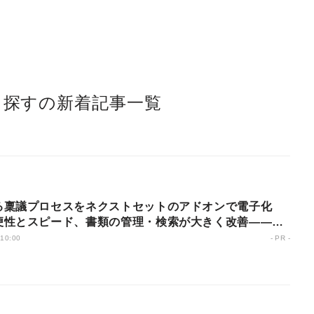
ら探すの新着記事一覧
る稟議プロセスをネクストセットのアドオンで電子化
便性とスピード、書類の管理・検索が大きく改善——関
にも展開し成果を創出
 10:00
- PR -