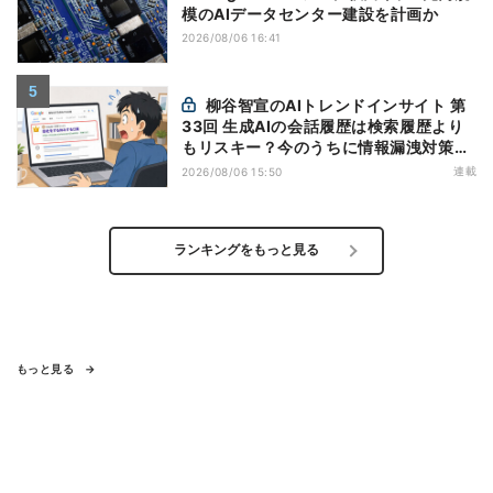
模のAIデータセンター建設を計画か
2026/08/06 16:41
柳谷智宣のAIトレンドインサイト 第
33回 生成AIの会話履歴は検索履歴より
もリスキー？今のうちに情報漏洩対策を
万全にしておこう
連載
2026/08/06 15:50
ランキングをもっと見る
もっと見る