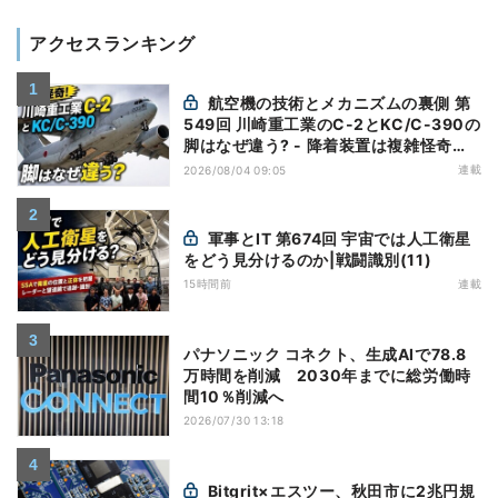
アクセスランキング
航空機の技術とメカニズムの裏側 第
549回 川崎重工業のC-2とKC/C-390の
脚はなぜ違う? - 降着装置は複雑怪奇
(5)|軍用輸送機(10)
連載
2026/08/04 09:05
軍事とIT 第674回 宇宙では人工衛星
をどう見分けるのか|戦闘識別(11)
15時間前
連載
パナソニック コネクト、生成AIで78.8
万時間を削減 2030年までに総労働時
間10％削減へ
2026/07/30 13:18
Bitgrit×エスツー、秋田市に2兆円規