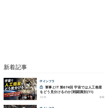
新着記事
ITインフラ
軍事とIT 第674回 宇宙では人工衛星
をどう見分けるのか|戦闘識別(11)
2分前
連載