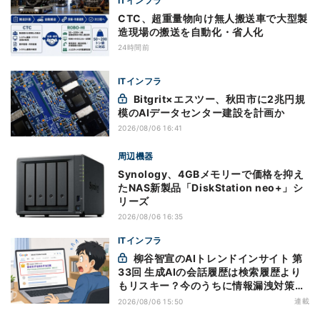
ITインフラ
CTC、超重量物向け無人搬送車で大型製
造現場の搬送を自動化・省人化
24時間前
ITインフラ
Bitgrit×エスツー、秋田市に2兆円規
模のAIデータセンター建設を計画か
2026/08/06 16:41
周辺機器
Synology、4GBメモリーで価格を抑え
たNAS新製品「DiskStation neo+」シ
リーズ
2026/08/06 16:35
ITインフラ
柳谷智宣のAIトレンドインサイト 第
33回 生成AIの会話履歴は検索履歴より
もリスキー？今のうちに情報漏洩対策を
万全にしておこう
連載
2026/08/06 15:50