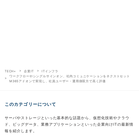
TECH+
企業IT
ITインフラ
ワークフローやシングルサインオン、社内コミュニケーションをネクストセット
M365アドオンで実現し、社員ユーザー・運用側双方で高く評価
このカテゴリーについて
サーバやストレージといった基本的な話題から、仮想化技術やクラウ
ド、ビッグデータ、業務アプリケーションといった企業向けITの最新情
報を紹介します。