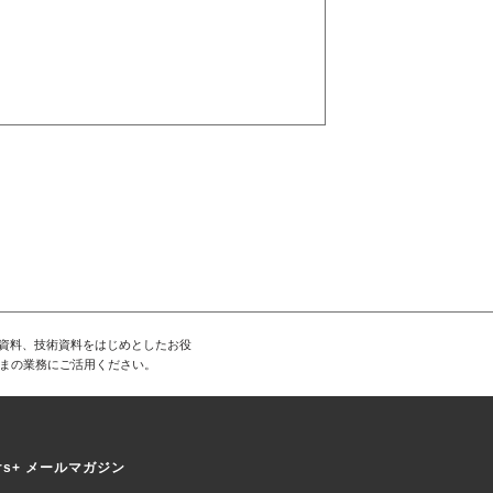
T資料、技術資料をはじめとしたお役
まの業務にご活用ください。
ers+ メールマガジン