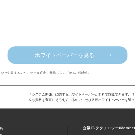
ホワイトペーパーを見る
はなぜ失敗するのか。ツール選定で後悔しない「5つの判断軸」
「システム開発」に関するホワイトペーパーが無料で閲覧できます。I
立ち資料を豊富にそろえているので、ぜひ各種ホワイトペーパーを皆さ
企業IT/テクノロジー/Memb
約