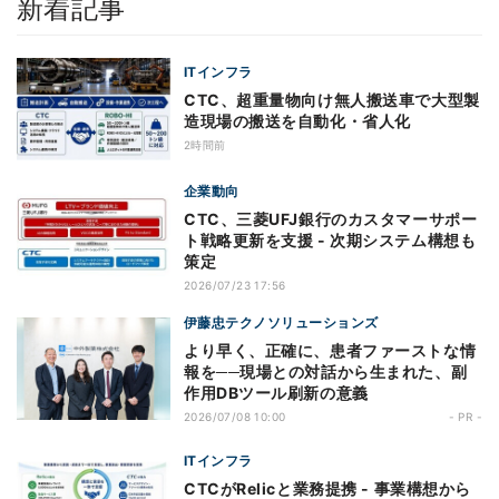
新着記事
ITインフラ
CTC、超重量物向け無人搬送車で大型製
造現場の搬送を自動化・省人化
2時間前
企業動向
CTC、三菱UFJ銀行のカスタマーサポー
ト戦略更新を支援 - 次期システム構想も
策定
2026/07/23 17:56
伊藤忠テクノソリューションズ
より早く、正確に、患者ファーストな情
報を──現場との対話から生まれた、副
作用DBツール刷新の意義
2026/07/08 10:00
- PR -
ITインフラ
CTCがRelicと業務提携 - 事業構想から