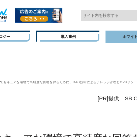
ロジー
導入事例
ホワイ
用でセキュアな環境で高精度な回答を得るために。RAG技術によるナレッジ管理とGPUリソ
[PR]提供：S