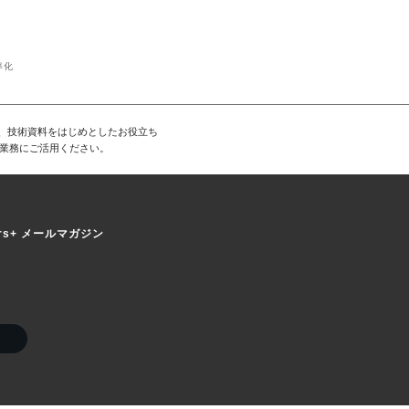
率化
料、技術資料をはじめとしたお役立ち
業務にご活用ください。
ers+ メールマガジン