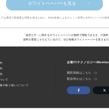
ホワイトペーパーを見る
ュアな環境で高精度な回答を得るために。RAG技術によるナレッジ管理とGPUリソースの効
「経営とIT」に関するホワイトペーパーが無料で閲覧できます。IT資
資料を豊富にそろえているので、ぜひ各種ホワイトペーパーを皆さまの
企業IT/テクノロジー/Memb
約
約
購読登録はこちら
供
配信停止はこちら
ついて
報の取り扱いについて