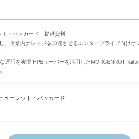
レット・パッカード 提供資料
し、企業内ナレッジを加速させるエンタープライズ向けオン
m」
運用を実現 HPEサーバーを活用したMORGENROT Tailo
ら
日本ヒューレット・パッカード