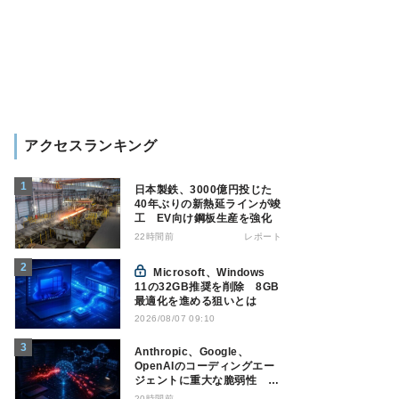
アクセスランキング
日本製鉄、3000億円投じた
40年ぶりの新熱延ラインが竣
工 EV向け鋼板生産を強化
22時間前
レポート
Microsoft、Windows
11の32GB推奨を削除 8GB
最適化を進める狙いとは
2026/08/07 09:10
Anthropic、Google、
OpenAIのコーディングエー
ジェントに重大な脆弱性 認
証情報窃取などの恐れ
20時間前