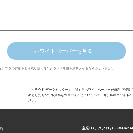
ホワイトペーパーを見る
Tインフラの課題をどう乗り越える? クラウド活用を成功させるためのヒントとは
「クラウド/データセンター」に関するホワイトペーパーが無料で閲覧で
めとしたお役立ち資料を豊富にそろえているので、ぜひ各種ホワイトペ
さい。
企業IT/テクノロジー/Memb
約