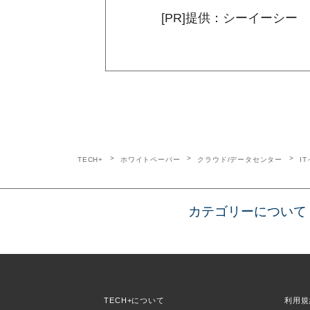
[PR]提供：シーイーシー
TECH+
ホワイトペーパー
クラウド/データセンター
I
カテゴリーについて
TECH+について
利用規