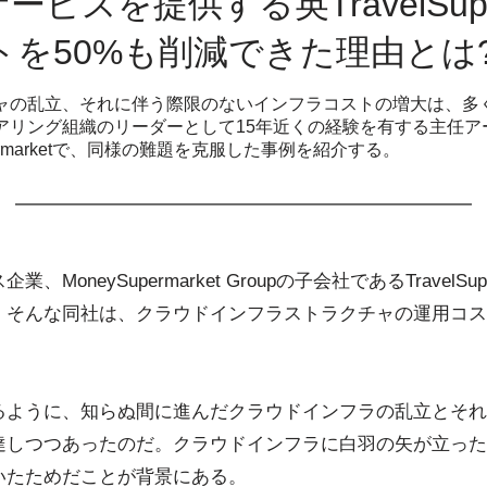
ビスを提供する英TravelSuper
を50%も削減できた理由とは
ャの乱立、それに伴う際限のないインフラコストの増大は、多
アリング組織のリーダーとして15年近くの経験を有する主任ア
permarketで、同様の難題を克服した事例を紹介する。
oneySupermarket Groupの子会社であるTravelSu
。そんな同社は、クラウドインフラストラクチャの運用コス
るように、知らぬ間に進んだクラウドインフラの乱立とそれ
達しつつあったのだ。クラウドインフラに白羽の矢が立った
ていたためだことが背景にある。