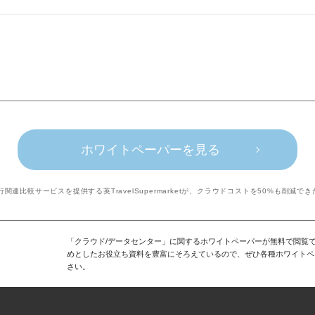
ホワイトペーパーを見る
行関連比較サービスを提供する英TravelSupermarketが、クラウドコストを50%も削減で
「クラウド/データセンター」に関するホワイトペーパーが無料で閲覧で
めとしたお役立ち資料を豊富にそろえているので、ぜひ各種ホワイトペ
さい。