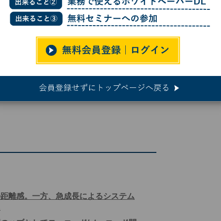
開発は「攻めの情シス」へ変革する
28
の距離感。一方、急成長によるシステム
に