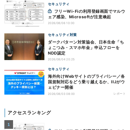
セキュリティ
フリーWi-Fiの利用登録画面でマルウ
ェア感染、Microsoftが注意喚起
2026/08/06 10:00
セキュリティ対策
ダークパターン対策協会、日本生命「ち
ょこつみ・スマホ年金」申込フローを
NDD認定
2026/08/04 20:25
セキュリティ
海外向けWebサイトのプライバシー／各
国規制対応をどう乗り越えるか、IIJがウ
ェビナー開催
レポート
2026/08/03 08:00
アクセスランキング