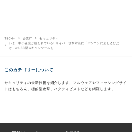
TECH+
企業IT
セキュリティ
いま、中小企業が狙われている! サイバー攻撃対策に「パソコンに差し込むだ
け」のUSB型スキャンツールを
このカテゴリーについて
セキュリティの最新技術を紹介します。マルウェアやフィッシングサイ
トはもちろん、標的型攻撃、ハクティビストなども網羅します。