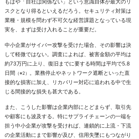
もはや「自社は関係ない」という意識自体が最大のリ
スクとなり得るといえるだろう。セキュリティ対策は
業種・規模を問わず不可欠な経営課題となっている現
実を、まずは受け入れることが重要だ。
中小企業がサイバー攻撃を受けた場合、その影響は決
して軽微ではない。調査によれば、被害金額の平均は
約73万円に上り、復旧までに要する時間は平均で5.8
日間
。業務停止やネットワーク遮断といった直
（※2）
接的な損害に加え、リカバリー対応に追われる中で生
じる間接的な損失も甚大である。
また、こうした影響は企業内部にとどまらず、取引先
や顧客にも波及する。特にサプライチェーンの一端を
担う中小企業が攻撃を受ければ、連鎖的に上流・下流
の企業活動にまで影響が及び、信用失墜にもつながり