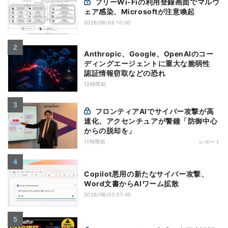
フリーWi-Fiの利用登録画面でマルウ
ェア感染、Microsoftが注意喚起
2026/08/06 10:00
Anthropic、Google、OpenAIのコー
ディングエージェントに重大な脆弱性
認証情報窃取などの恐れ
12時間前
フロンティアAIでサイバー攻撃が高
速化、アクセンチュアが警鐘「防御中心
からの脱却を」
11時間前
レポート
Copilot悪用の新たなサイバー攻撃、
Word文書からAIワーム拡散
2026/08/03 07:45