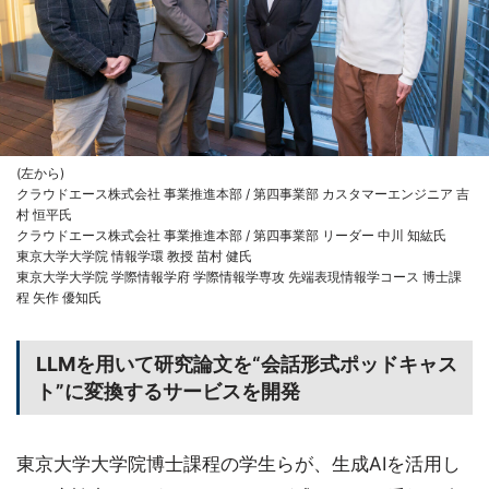
(左から)
クラウドエース株式会社 事業推進本部 / 第四事業部 カスタマーエンジニア 吉
村 恒平氏
クラウドエース株式会社 事業推進本部 / 第四事業部 リーダー 中川 知紘氏
東京大学大学院 情報学環 教授 苗村 健氏
東京大学大学院 学際情報学府 学際情報学専攻 先端表現情報学コース 博士課
程 矢作 優知氏
LLMを用いて研究論文を“会話形式ポッドキャス
ト”に変換するサービスを開発
東京大学大学院博士課程の学生らが、生成AIを活用し