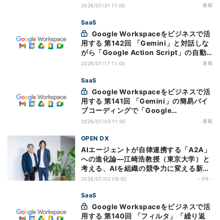
になった「Google Vids」
連載
2026/07/31 11:00
SaaS
Google Workspaceをビジネスで活
用する 第142回 「Gemini」と対話しな
がら「Google Action Script」の自動
化処理をブラッシュアップ
連載
2026/07/17 11:00
SaaS
Google Workspaceをビジネスで活
用する 第141回 「Gemini」の簡易バイ
ブコーディングで「Google
Workspace Studio」の限界を超える
連載
2026/07/03 11:00
OPEN DX
AIエージェントが自律連携する「A2A」
への進化論―江崎浩教授（東京大学）と
考える、AIを組織の競争力に変える新ア
ーキテクチャ
2026/07/02 09:00
- PR -
SaaS
Google Workspaceをビジネスで活
用する 第140回 「フィルタ」「繰り返