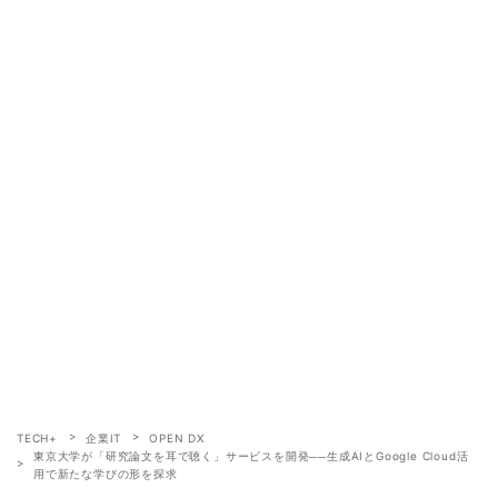
TECH+
企業IT
OPEN DX
東京大学が「研究論文を耳で聴く」サービスを開発──生成AIとGoogle Cloud活
用で新たな学びの形を探求