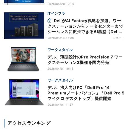
2026/05/20 02:00
ITインフラ
DellがAI Factory戦略を加速。ワー
クステーションからデータセンターまで
シームレスに拡張できるAI基盤【Dell
Technologies World 2026】
レポート
2026/05/19 02:00
ワークスタイル
デル、薄型設計のPro Precision 7 ワー
クステーション2機種を国内発売
2026/04/01 19:13
ワークスタイル
デル、法人向けPC「Dell Pro 14
Premiumノートパソコン」「Dell Pro 5
マイクロ デスクトップ」提供開始
2026/04/01 11:57
アクセスランキング