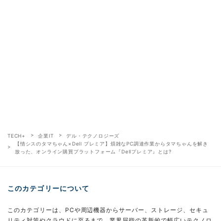
TECH+
企業IT
デル・テクノロジーズ
【情シスのタマちゃん×Dell プレミア】煩雑なPC調達作業からタマちゃんを解き
放った、オンライン購買プラットフォーム『Dellプレミア』とは?
このカテゴリーについて
このカテゴリーは、PCや周辺機器からサーバー、ストレージ、セキュ
リティ対策やクラウドに至るまで、業界屈指の革新的で幅広いテクノロ