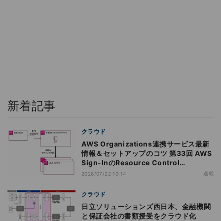
新着記事
クラウド
AWS Organizations連携サービス最新
情報＆セットアップのコツ 第33回 AWS
Sign-InのResource Control
Policy（RCP）対応のメリットと注意点
連載
2026/07/22 10:14
クラウド
日立ソリューションズ西日本、金融機関
と保証会社の書類授受をクラウド化