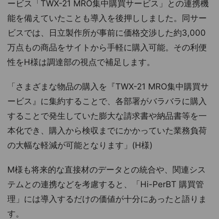
ービス「TWX-21 MRO集中購買サービス」との連携機
能を備えていたことも導入を後押ししました。同サー
ビスでは、日立製作所が事前に価格交渉した約3,000
万点もの商品をサイトから手軽に購入可能。その利便
性をH様は調達部の視点で補足します。
「さまざまな物品の購入を『TWX-21 MRO集中購買サ
ービス』に集約することで、各部署がバラバラに購入
することで発生していた膨大な請求書や納品書等を一
本化でき、購入から検収までにかかっていた業務負荷
の大幅な軽減が可能となります」(H様)
M様も将来的な直接材のデータとの統合や、関連シス
テムとの連携などを考慮すると、「Hi-PerBT 購買管
理」には導入するだけの価値が十分にあったと語りま
す。