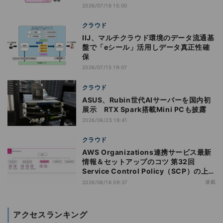
2026/07/16 15:00
クラウド
IIJ、マルチクラウド環境のデータ流通基
盤で「eシール」活用しデータ真正性確
保
2026/07/15 19:07
クラウド
ASUS、Rubin世代AIサーバーを国内初
展示 RTX Spark搭載Mini PCも披露
2026/06/25 18:41
クラウド
AWS Organizations連携サービス最新
情報＆セットアップのコツ 第32回
Service Control Policy（SCP）の上限
緩和のアップデートがもたらすメリット
連載
2026/06/18 09:37
アクセスランキング