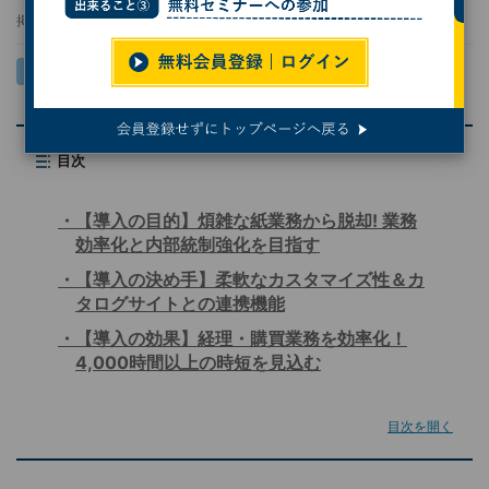
掲載日
2024/11/25 10:00
目次
【導入の目的】煩雑な紙業務から脱却! 業務
効率化と内部統制強化を目指す
【導入の決め手】柔軟なカスタマイズ性＆カ
タログサイトとの連携機能
【導入の効果】経理・購買業務を効率化！
4,000時間以上の時短を見込む
目次を開く