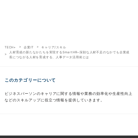
TECH+
企業IT
キャリア/スキル
人材育成の新たなかたちを実現するSmartHR─深刻な人材不足のなかでも企業成
長につながる人材を育成する、人事データ活用術とは
このカテゴリーについて
ビジネスパーソンのキャリアに関する情報や業務の効率化や生産性向上
などのスキルアップに役立つ情報を提供していきます。