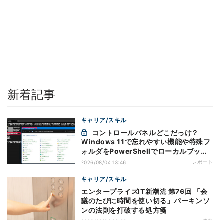
新着記事
キャリア/スキル
コントロールパネルどこだっけ？
Windows 11で忘れやすい機能や特殊フ
ォルダをPowerShellでローカルブック
マーク化
レポート
2026/08/04 13:46
キャリア/スキル
エンタープライズIT新潮流 第76回 「会
議のたびに時間を使い切る」パーキンソ
ンの法則を打破する処方箋