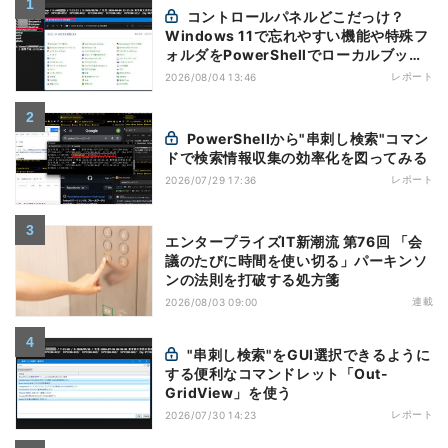
コントロールパネルどこだっけ？
Windows 11で忘れやすい機能や特殊フ
ォルダをPowerShellでローカルブック
マーク化
レポート
2026/08/04 13:46
PowerShellから"串刺し検索"コマン
ドで検索情報収集の効率化を図ってみる
レポート
2026/07/29 17:36
エンタープライズIT新潮流 第76回 「会
議のたびに時間を使い切る」パーキンソ
ンの法則を打破する処方箋
連載
2026/08/03 09:00
"串刺し検索"をGUI選択できるように
する便利なコマンドレット「Out-
GridView」を使う
レポート
2026/07/30 14:23