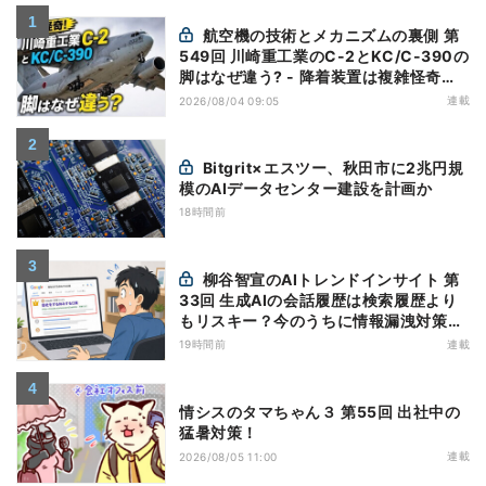
航空機の技術とメカニズムの裏側 第
549回 川崎重工業のC-2とKC/C-390の
脚はなぜ違う? - 降着装置は複雑怪奇
(5)|軍用輸送機(10)
連載
2026/08/04 09:05
Bitgrit×エスツー、秋田市に2兆円規
模のAIデータセンター建設を計画か
18時間前
柳谷智宣のAIトレンドインサイト 第
33回 生成AIの会話履歴は検索履歴より
もリスキー？今のうちに情報漏洩対策を
万全にしておこう
19時間前
連載
情シスのタマちゃん３ 第55回 出社中の
猛暑対策！
連載
2026/08/05 11:00