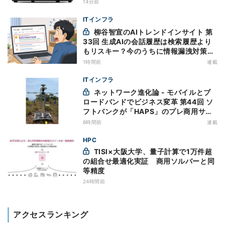
14分前
ITインフラ
柳谷智宣のAIトレンドインサイト 第
33回 生成AIの会話履歴は検索履歴より
もリスキー？今のうちに情報漏洩対策を
万全にしておこう
1時間前
連載
ITインフラ
ネットワーク進化論 - モバイルとブ
ロードバンドでビジネス変革 第44回 ソ
フトバンクが「HAPS」のプレ商用サー
ビス開始を表明、本格的な商用展開のめ
6時間前
連載
どは
HPC
TISI×大阪大学、量子計算で1万件超
の組合せ最適化実証 商用ソルバーと同
等精度
24時間前
アクセスランキング