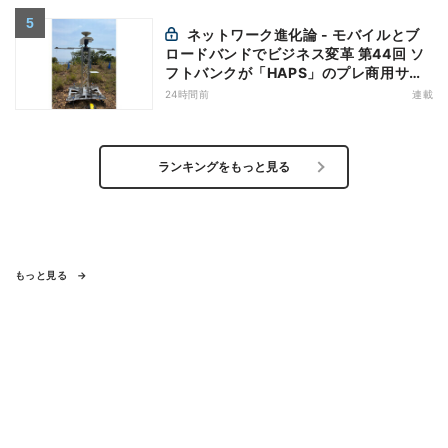
ネットワーク進化論 - モバイルとブ
ロードバンドでビジネス変革 第44回 ソ
フトバンクが「HAPS」のプレ商用サー
ビス開始を表明、本格的な商用展開のめ
24時間前
連載
どは
ランキングをもっと見る
もっと見る