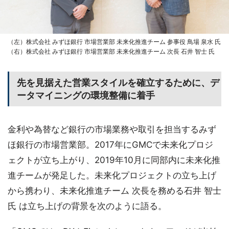
（左）株式会社 みずほ銀行 市場営業部 未来化推進チーム 参事役 鳥場 泉水 氏
（右）株式会社 みずほ銀行 市場営業部 未来化推進チーム 次長 石井 智士 氏
先を見据えた営業スタイルを確立するために、デ
ータマイニングの環境整備に着手
金利や為替など銀行の市場業務や取引を担当するみず
ほ銀行の市場営業部。2017年にGMCで未来化プロジ
ェクトが立ち上がり、2019年10月に同部内に未来化推
進チームが発足した。未来化プロジェクトの立ち上げ
から携わり、未来化推進チーム 次長を務める石井 智士
氏 は立ち上げの背景を次のように語る。