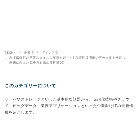
TECH+
企業IT
ITインフラ
みずほ銀行が営業スタイルに変革を起こす! 勘定科目明細のデータ化を推進し、
未来に向けた競争力を高める営業DX
このカテゴリーについて
サーバやストレージといった基本的な話題から、仮想化技術やクラウ
ド、ビッグデータ、業務アプリケーションといった企業向けITの最新情
報を紹介します。