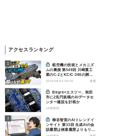
アクセスランキング
航空機の技術とメカニズ
ムの裏側 第549回 川崎重工
業のC-2とKC/C-390の脚は
なぜ違う? - 降着装置は複雑
連載
2026/08/04 09:05
怪奇(5)|軍用輸送機(10)
Bitgrit×エスツー、秋田
市に2兆円規模のAIデータセ
ンター建設を計画か
16時間前
柳谷智宣のAIトレンドイ
ンサイト 第33回 生成AIの会
話履歴は検索履歴よりもリス
キー？今のうちに情報漏洩対
16時間前
連載