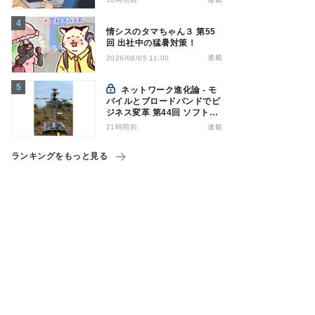
策を万全にしておこう
情シスのタマちゃん３ 第55
回 出社中の猛暑対策！
連載
2026/08/05 11:00
ネットワーク進化論 - モ
バイルとブロードバンドでビ
ジネス変革 第44回 ソフトバ
ンクが「HAPS」のプレ商用
21時間前
連載
サービス開始を表明、本格的
な商用展開のめどは
ランキングをもっと見る