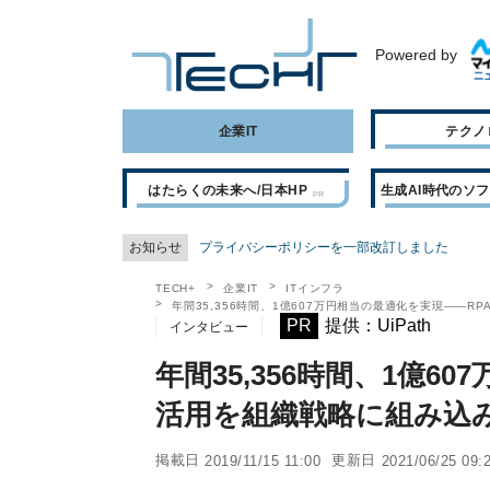
Powered by
企業IT
テクノ
はたらくの未来へ/日本HP
生成AI時代のソ
お知らせ
プライバシーポリシーを一部改訂しました
TECH+
企業IT
ITインフラ
年間35,356時間、1億607万円相当の最適化を実現――
PR
提供：UiPath
インタビュー
年間35,356時間、1億6
活用を組織戦略に組み込
掲載日
更新日
2019/11/15 11:00
2021/06/25 09: