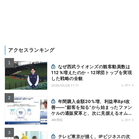
アクセスランキング
なぜ西武ライオンズの観客動員数は
112％増えたのか - 12球団トップを実現
した戦略の全貌
レポート
2026/03/26 11:11
年間購入金額20%増、利益率8pt改
善——“顧客を知る”から始まったファン
ケルの通販変革と、次に見据えるオムニ
チャネル
4時間前
レポート
テレビ東京が描く、IPビジネスの次