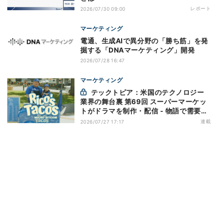
レポート
2026/07/30 09:00
マーケティング
電通、生成AIで異分野の「勝ち筋」を発
掘する「DNAマーケティング」開発
2026/07/28 16:47
マーケティング
テックトピア：米国のテクノロジー
業界の舞台裏 第69回 スーパーマーケッ
トがドラマを制作・配信 - 物語で需要を
演出する小売メディア
連載
2026/07/27 17:17