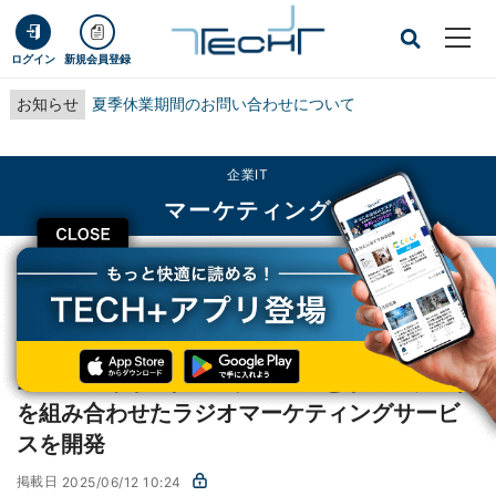
ログイン
新規会員登録
お知らせ
夏季休業期間のお問い合わせについて
企業IT
マーケティング
CLOSE
TECH+
企業IT
マーケティング
エフエム東京×ドコモ、radikoとドコモデータを組み合わせたラジオマーケティ
ングサービスを開発
エフエム東京×ドコモ、radikoとドコモデータ
を組み合わせたラジオマーケティングサービ
スを開発
掲載日
2025/06/12 10:24