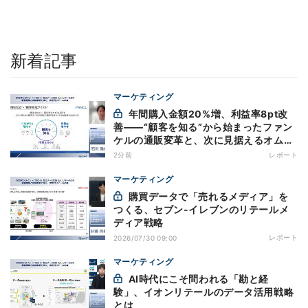
新着記事
マーケティング
年間購入金額20%増、利益率8pt改
善——“顧客を知る”から始まったファン
ケルの通販変革と、次に見据えるオムニ
チャネル
2分前
レポート
マーケティング
購買データで「売れるメディア」を
つくる、セブン-イレブンのリテールメ
ディア戦略
レポート
2026/07/30 09:00
マーケティング
AI時代にこそ問われる「勘と経
験」、イオンリテールのデータ活用戦略
とは