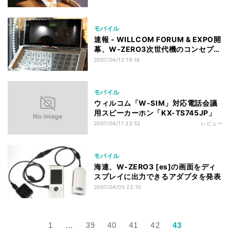
長
モバイル
速報 - WILLCOM FORUM & EXPO開
幕、W-ZERO3次世代機のコンセプト
モデル登場
2007/04/12 19:16
モバイル
ウィルコム「W-SIM」対応電話会議
用スピーカーホン「KX-TS745JP」
2007/04/11 23:52
レビュー
モバイル
海連、W-ZERO3 [es]の画面をディ
スプレイに出力できるアダプタを発表
2007/04/05 22:10
1
…
39
40
41
42
43