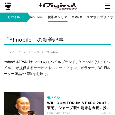
モバイル
iPhone
Android
携帯キャリア
MVNO
スマホアプリ / サ
「Y!mobile」の新着記事
マイナビニューストップ
Y!mobile
Yahoo! JAPAN (ヤフー) のモバイルブランド、Y!mobile (ワイモバ
イル） が提供するサービスやスマートフォン、ガラケー、Wi-Fiル
ーター製品の情報をお届け。
モバイル
WILLCOM FORUM & EXPO 2007 -
東芝、シャープ製の端末を今夏に投
入、07年度も攻勢強める - 喜久川社
2007/04/13 12:49
レポート