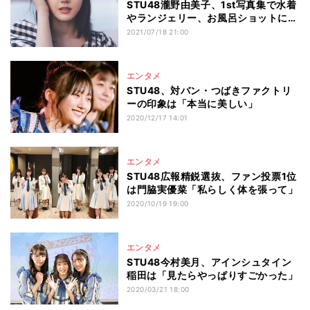
STU48瀧野由美子、1st写真集で水着
やランジェリー、お風呂ショットに挑
戦
2021/07/18 21:00
エンタメ
STU48、対バン・つばきファクトリ
ーの印象は「本当に美しい」
2020/12/17 14:01
エンタメ
STU48広報精鋭選抜、ファン投票1位
は門脇実優菜「私らしく体を張って」
2020/10/19 19:00
エンタメ
STU48今村美月、アインシュタイン
稲田は「見たらやっぱりすごかった」
2020/03/21 18:00