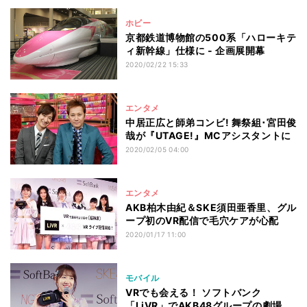
ホビー
京都鉄道博物館の500系「ハローキテ
ィ新幹線」仕様に - 企画展開幕
2020/02/22 15:33
エンタメ
中居正広と師弟コンビ! 舞祭組･宮田俊
哉が『UTAGE!』MCアシスタントに
2020/02/05 04:00
エンタメ
AKB柏木由紀＆SKE須田亜香里、グル
ープ初のVR配信で毛穴ケアが心配
2020/01/17 11:00
モバイル
VRでも会える！ ソフトバンク
「LiVR」でAKB48グループの劇場公