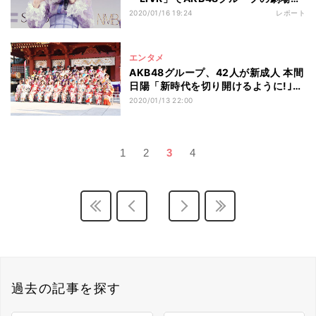
演を生配信
2020/01/16 19:24
レポート
エンタメ
AKB48グループ、42人が新成人 本間
日陽「新時代を切り開けるように!｣と
意欲
2020/01/13 22:00
1
2
3
4
過去の記事を探す