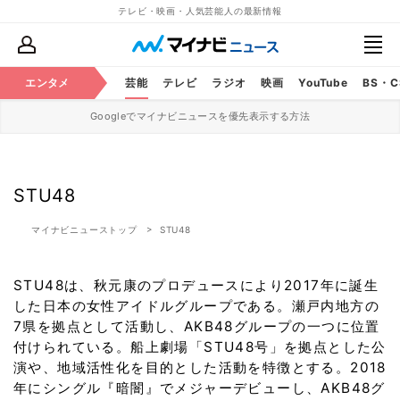
テレビ・映画・人気芸能人の最新情報
エンタメ
芸能
テレビ
ラジオ
映画
YouTube
BS・
Googleでマイナビニュースを優先表示する方法
STU48
マイナビニューストップ
STU48
STU48は、秋元康のプロデュースにより2017年に誕生
した日本の女性アイドルグループである。瀬戸内地方の
7県を拠点として活動し、AKB48グループの一つに位置
付けられている。船上劇場「STU48号」を拠点とした公
演や、地域活性化を目的とした活動を特徴とする。2018
年にシングル『暗闇』でメジャーデビューし、AKB48グ