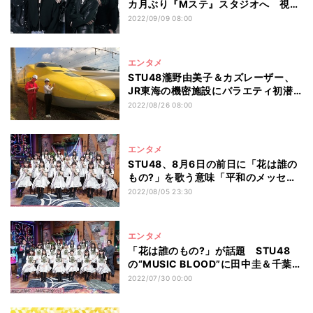
カ月ぶり『Mステ』スタジオへ 視聴
者生投票企画も
2022/09/09 08:00
エンタメ
STU48瀧野由美子＆カズレーザー、
JR東海の機密施設にバラエティ初潜
入
2022/08/26 08:00
エンタメ
STU48、8月6日の前日に「花は誰の
もの?」を歌う意味「平和のメッセー
ジが届くよう」
2022/08/05 23:30
エンタメ
「花は誰のもの?」が話題 STU48
の“MUSIC BLOOD”に田中圭＆千葉雄
大が迫る
2022/07/30 00:00