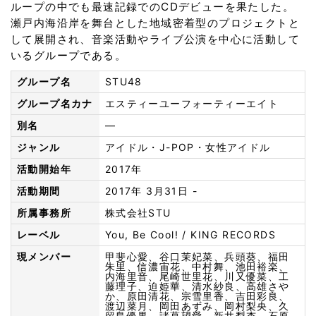
ループの中でも最速記録でのCDデビューを果たした。
瀬戸内海沿岸を舞台とした地域密着型のプロジェクトと
して展開され、音楽活動やライブ公演を中心に活動して
いるグループである。
グループ名
STU48
グループ名カナ
エスティーユーフォーティーエイト
別名
—
ジャンル
アイドル・J-POP・女性アイドル
活動開始年
2017年
活動期間
2017年 3月31日 -
所属事務所
株式会社STU
レーベル
You, Be Cool! / KING RECORDS
現メンバー
甲斐心愛、谷口茉妃菜、兵頭葵、福田
朱里、信濃宙花、中村舞、池田裕楽、
内海里音、尾崎世里花、川又優菜、工
藤理子、迫姫華、清水紗良、高雄さや
か、原田清花、宗雪里香、吉田彩良、
渡辺菜月、岡田あずみ、岡村梨央、久
留島優果、諸葛望愛、新井梨杏、石原