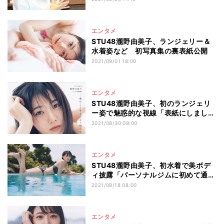
エンタメ
STU48瀧野由美子、ランジェリー＆
水着姿など 初写真集の裏表紙公開
2021/09/01 18:00
エンタメ
STU48瀧野由美子、初のランジェリ
ー姿で魅惑的な視線「表紙にしまし
た!」
2021/08/30 08:00
エンタメ
STU48瀧野由美子、初水着で美ボデ
ィ披露「パーソナルジムに初めて通い
ました!」
2021/08/18 08:00
エンタメ