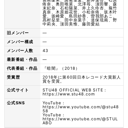
侑奈、奥田唯菜、北澤苺、濵田響、森
末妃奈、石松陽菜、井上久伶杏、蕪竹
真奈、木原姫花世、小松奈侑、坂木叶
愛、坂崎愛、島田紗香、曽我部あこ、
髙村栞里、田中奈菜子、道保琉南、野
中莉央、濵田美惟、藤田愛結
旧メンバー
—
メンバー構成
—
メンバー人数
43
最新番組・作品
—
代表番組・作品
『暗闇』（2018）
受賞歴
2018年に第60回日本レコード大賞新人
賞を受賞。
公式サイト
STU48 OFFICIAL WEB SITE：
https://www.stu48.com
公式SNS
YouTube：
https://www.youtube.com/@stu48
58
YouTube：
https://www.youtube.com/@STUL
ABO