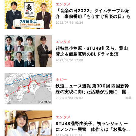
エンタメ
『音楽の日2022』タイムテーブル紹
介 事前番組『もうすぐ音楽の日』も
2022/07/16 10:24
エンタメ
超特急小笠原・STU48川又ら、葉山
奨之＆飯島寛騎のBLドラマ出演
2022/03/01 17:00
ホビー
鉄道ニュース週報 第300回 四国新幹
線の実現に向けた活動が活発に - 開業
目標は2037年
2021/11/03 08:00
連載
エンタメ
STU48瀧野由美子、初ランジェリー
にメンバー興奮 体作りは「お尻を中
心に」
2021/09/25 11:19