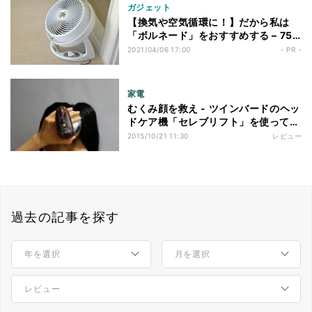
ガジェット
【換気や空気循環に！】だから私は
「ボルネード」をおすすめする – 75
年以上米国で愛される“サーキュレー
2021/04/06 17:00
- PR -
ター”が良い理由
家電
むくみ顔を救え - ツインバードのヘッ
ドケア機「セレブリフト」を使ってみ
た
2015/10/21 11:30
レビュー
過去の記事を探す