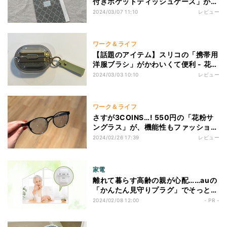
付きポケットティッシュケース」が便
利すぎて手放せない!
2024/03/07 11:10
レビュー
ワーク＆ライフ
【話題のアイテム】スリコの「携帯用
洋服ブラシ」がかわいくて便利 - 花粉
対策にも!
2024/03/03 10:10
レビュー
ワーク＆ライフ
さすが3COINS…! 550円の「花粉サ
ングラス」が、機能性もファッション
性も兼ね備えた感動アイテムだった
2024/02/26 17:39
レビュー
家電
離れて暮らす高齢の親が心配……auの
「かんたん見守りプラグ」でそっと見
守りませんか？
2024/02/08 12:00
- PR -