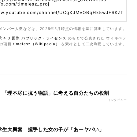
//x.com/timelesz_proj
www.youtube.com/channel/UCgXJMvOBqHk5wJFRKZf
メンバー人数などは、2026年5月時点の情報を基に算出しています。
 4.0 国際 パブリック・ライセンス
のもとで公表された ウィキペデ
の項目
timelesz（Wikipedia）
を素材として二次利用しています。
、「理不尽に抗う物語」に考える自分たちの役割
インタビュー
学生大興奮 握手した女の子が「あーヤバい」