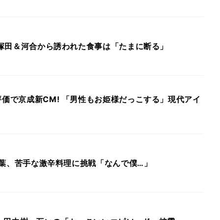
-Z塚田＆河合から誘われた食事は「たまに断る」
評価で京成新CM! 「男性もお姫様だっこする」現代アイ
リウス葉、苦手な激辛料理に挑戦「なんで僕…」