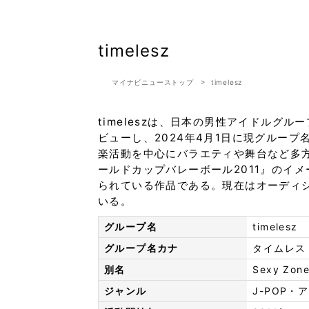
timelesz
マイナビニューストップ
timelesz
timeleszは、日本の男性アイドルグルー
ビューし、2024年4月1日に現グループ名へ
楽活動を中心にバラエティや舞台など多方面
ールドカップバレーボール2011』のイ
られている作品である。現在はオーディ
いる。
グループ名
timelesz
グループ名カナ
タイムレス
別名
Sexy Z
ジャンル
J-POP・