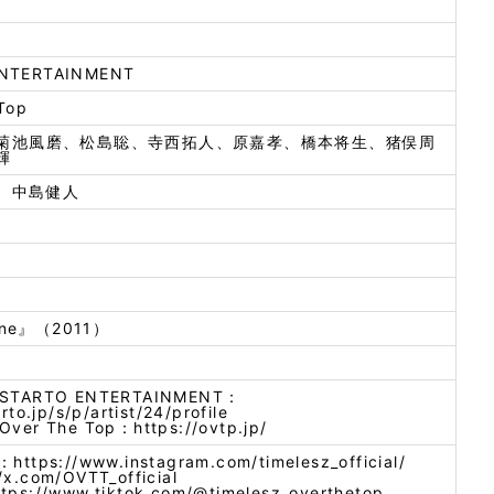
NTERTAINMENT
Top
菊池風磨、松島聡、寺西拓人、原嘉孝、橋本将生、猪俣周
輝
、中島健人
one』（2011）
｜STARTO ENTERTAINMENT：
rto.jp/s/p/artist/24/profile
｜Over The Top：
https://ovtp.jp/
m：
https://www.instagram.com/timelesz_official/
//x.com/OVTT_official
ttps://www.tiktok.com/@timelesz_overthetop