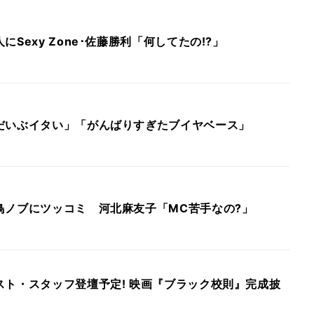
Sexy Zone･佐藤勝利「何してたの!?」
だいぶイタい」「がんばりすぎたブイヤベース」
鳥ノブにツッコミ 河北麻友子「MC苦手なの?」
スト・スタッフ登壇予定! 映画『ブラック校則』完成披