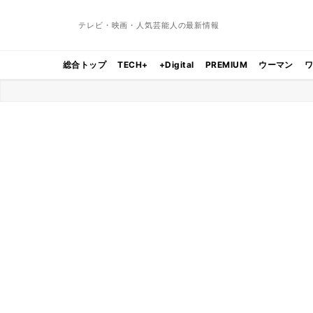
テレビ・映画・人気芸能人の最新情報
総合トップ
TECH+
+Digital
PREMIUM
ウーマン