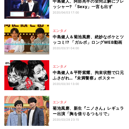
中島健人、阿部亮平の全問正解にプレ
ッシャー? 「Sexy」一言も出ず
2020/04/03 17:00
エンタメ
中島健人＆菊池風磨、絶妙なボケとツ
ッコミ!? 「ガルボ」ロングWEB動画
2020/03/31 04:00
エンタメ
中島健人＆平野紫耀、拘束状態で口元
ふさがれ…『未満警察』ポスター
2020/03/30 13:00
エンタメ
菊池風磨、新生『ニノさん』レギュラ
ー出演「胸を借りるつもりで」
2020/03/28 23:15