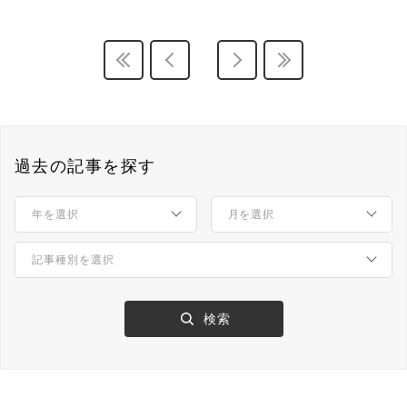
過去の記事を探す