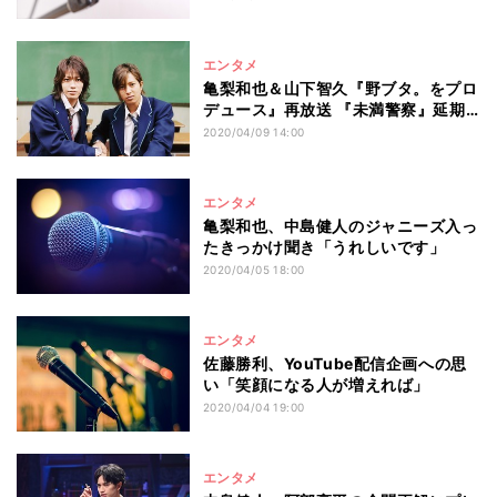
エンタメ
亀梨和也＆山下智久『野ブタ。をプロ
デュース』再放送 『未満警察』延期
で
2020/04/09 14:00
エンタメ
亀梨和也、中島健人のジャニーズ入っ
たきっかけ聞き「うれしいです」
2020/04/05 18:00
エンタメ
佐藤勝利、YouTube配信企画への思
い「笑顔になる人が増えれば」
2020/04/04 19:00
エンタメ