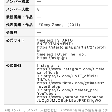
メンバー構成
—
メンバー人数
8
最新番組・作品
—
代表番組・作品
『Sexy Zone』（2011）
受賞歴
—
公式サイト
timelesz｜STARTO
ENTERTAINMENT：
https://starto.jp/s/p/artist/24/profi
le
timelesz｜Over The Top：
https://ovtp.jp/
公式SNS
Instagram：
https://www.instagram.com/timele
sz_official/
X：
https://x.com/OVTT_official
TikTok：
https://www.tiktok.com/@timelesz
_overthetop
X：
https://x.com/timelesz_proj
YouTube：
https://www.youtube.com/channel
/UCgXJMvOBqHk5wJFRKZfIgWQ
※現メンバー、メンバー人数などは、2026年5月時点の情報を基に算