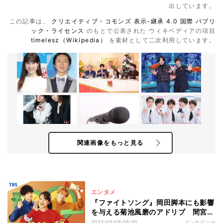
出しています。
この記事は、
クリエイティブ・コモンズ 表示-継承 4.0 国際 パブリ
ック・ライセンス
のもとで公表された ウィキペディアの項目
timelesz（Wikipedia）
を素材として二次利用しています。
関連画像をもっと見る
エンタメ
『ファイトソング』岡田脚本にも影響
を与える菊池風磨のアドリブ 間宮祥
太朗のアイデアも脚本に
2022/03/08 06:00
インタビュー