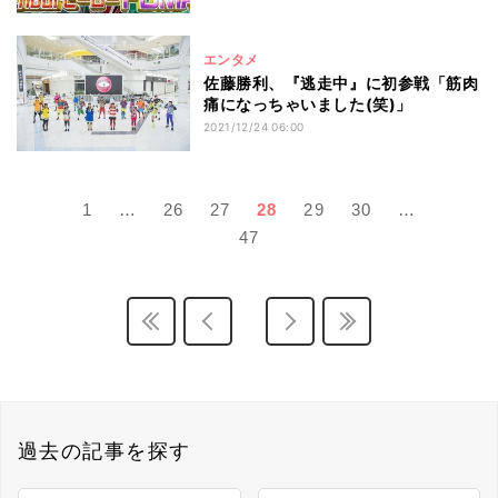
エンタメ
佐藤勝利、『逃走中』に初参戦「筋肉
痛になっちゃいました(笑)」
2021/12/24 06:00
1
…
26
27
28
29
30
…
47
過去の記事を探す