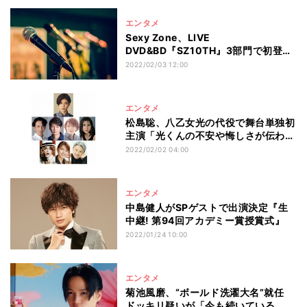
エンタメ
Sexy Zone、LIVE
DVD&BD『SZ10TH』3部門で初登場
1位 自己最高初週売上も
2022/02/03 12:00
エンタメ
松島聡、八乙女光の代役で舞台単独初
主演「光くんの不安や悔しさが伝わっ
て…」
2022/02/02 04:00
エンタメ
中島健人がSPゲストで出演決定『生
中継! 第94回アカデミー賞授賞式』
2022/01/24 10:00
エンタメ
菊池風磨、“ボールド洗濯大名”就任
ドッキリ疑いが「今も続いている