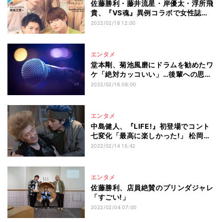
佐藤勝利・藤井流星・岸優太・浮所飛
貴、『VS魂』異例コラボで女性誌初
表紙
2022/02/18 12:00
エンタメ
堂本剛、菊池風磨にドラムを勧めたワ
ケ「絶対カッコいい」…後輩への思い
も
2022/02/16 08:00
エンタメ
中島健人、『LIFE!』初登場でコント
七変化「最高に楽しかった!」 松岡茉
優も参戦
2022/02/14 15:42
エンタメ
佐藤勝利、店員絶賛のプリンダジャレ
「すごい!」
2022/02/04 07:00