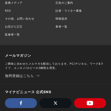
提携メディア
広告のご案内
RSS
記者・ライター募集
その他、お問い合わせ
情報提供
お詫びと訂正
著者一覧
監修者一覧
メールマガジン
ご興味に合わせたメルマガを配信しております。PC/デジタル、ワーク&ラ
イフ、エンタメ/ホビーの3種類を用意。
無料登録はこちら
マイナビニュース 公式SNS