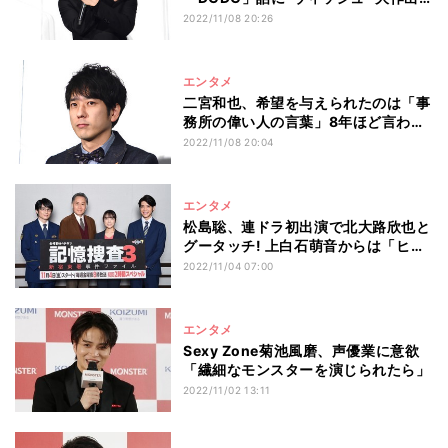
演への喜びも語る
2022/11/08 20:26
エンタメ
二宮和也、希望を与えられたのは「事
務所の偉い人の言葉」8年ほど言われ
続ける
2022/11/08 20:04
エンタメ
松島聡、連ドラ初出演で北大路欣也と
グータッチ! 上白石萌音からは「ヒロ
イン」認定
2022/11/04 07:00
エンタメ
Sexy Zone菊池風磨、声優業に意欲
「繊細なモンスターを演じられたら」
2022/11/02 13:11