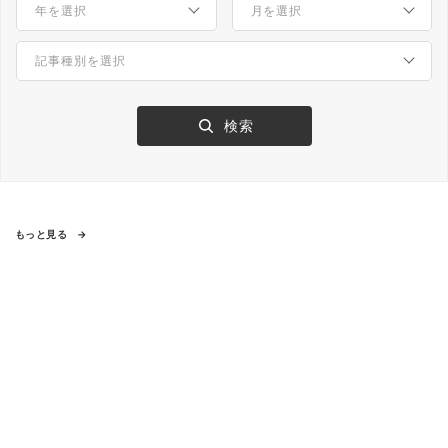
もっと見る