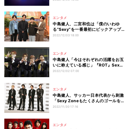
エンタメ
中島健人、二宮和也は「僕のいわゆ
る“Sexy”を一番最初にピックアップ
してくれた先輩」
2022/12/03 18:00
エンタメ
中島健人「今はそれぞれの活躍をお互
いに称えている感じ」『ROT』Sexy
Zone特集スタート
2022/12/02 07:00
エンタメ
中島健人、サッカー日本代表から刺激
「Sexy Zoneもたくさんのゴールを
決めたい」
2022/11/30 17:16
エンタメ