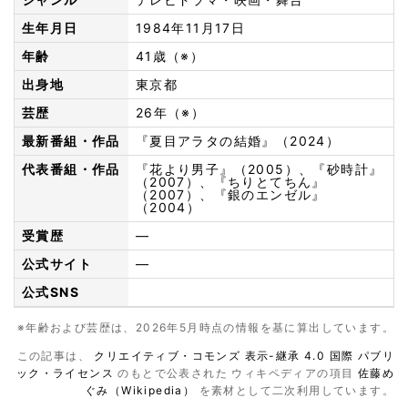
生年月日
1984年11月17日
年齢
41歳（※）
出身地
東京都
芸歴
26年（※）
最新番組・作品
『夏目アラタの結婚』（2024）
代表番組・作品
『花より男子』（2005）、『砂時計』
（2007）、『ちりとてちん』
（2007）、『銀のエンゼル』
（2004）
受賞歴
—
公式サイト
—
公式SNS
※年齢および芸歴は、2026年5月時点の情報を基に算出しています。
この記事は、
クリエイティブ・コモンズ 表示-継承 4.0 国際 パブリ
ック・ライセンス
のもとで公表された ウィキペディアの項目
佐藤め
ぐみ（Wikipedia）
を素材として二次利用しています。