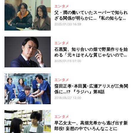
エンタメ
父・潤の働いていたスーパーで知られ
ざる関係が明らかに…『私の知らない
私』
2025/01/30 16:59
エンタメ
石黒賢、知り合いの畑で野菜作りを始
める「元々はそんな質じゃないのです
が…」
2025/01/15 07:00
エンタメ
窪田正孝･本田翼･広瀬アリスが三角関
係に…!? 『ラジハ』第8話
2019/05/27 12:00
エンタメ
早乙女太一、高畑充希から逃げ出す新
郎役! 妄想の中でいろんなことに