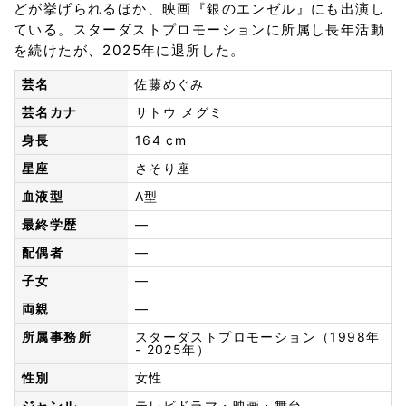
どが挙げられるほか、映画『銀のエンゼル』にも出演し
ている。スターダストプロモーションに所属し長年活動
を続けたが、2025年に退所した。
芸名
佐藤めぐみ
芸名カナ
サトウ メグミ
身長
164 cm
星座
さそり座
血液型
A型
最終学歴
—
配偶者
—
子女
—
両親
—
所属事務所
スターダストプロモーション（1998年
- 2025年）
性別
女性
ジャンル
テレビドラマ・映画・舞台