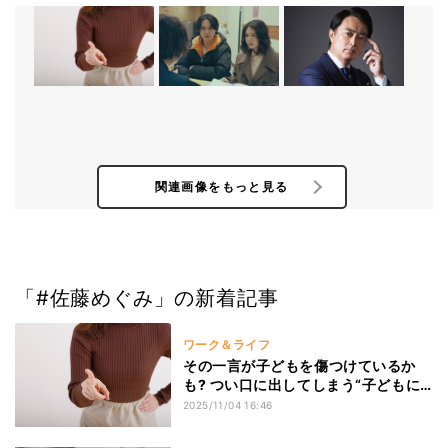
関連画像をもっと見る
「#佐藤めぐみ」の新着記事
ワーク＆ライフ
その一言が子どもを傷つけているか
も? つい口に出してしまう“子どもに
言ってはいけない一言”
2025/11/04 16:46