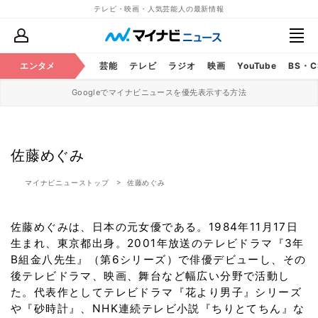
テレビ・映画・人気芸能人の最新情報
エンタメ
芸能
テレビ
ラジオ
映画
YouTube
BS・
Googleでマイナビニュースを優先表示する方法
佐藤めぐみ
マイナビニューストップ
佐藤めぐみ
佐藤めぐみは、日本の元女優である。1984年11月17日
生まれ、東京都出身。2001年放送のテレビドラマ『3年
B組金八先生』（第6シリーズ）で俳優デビューし、その
後テレビドラマ、映画、舞台など幅広い分野で活動し
た。代表作としてテレビドラマ『花より男子』シリーズ
や『砂時計』、NHK連続テレビ小説『ちりとてちん』な