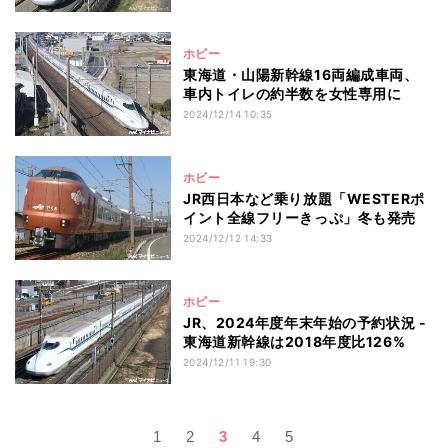
ホビー
東海道・山陽新幹線16両編成車両、
車内トイレの約半数を女性専用に
2024/12/14 10:35
ホビー
JR西日本など乗り放題「WESTERポ
イント全線フリーきっぷ」冬も発売
2024/12/12 14:33
ホビー
JR、2024年度年末年始の予約状況 -
東海道新幹線は2018年度比126%
2024/12/11 19:30
1
2
3
4
5