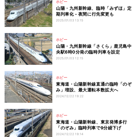
ホビー
山陽・九州新幹線、臨時「みずほ」定
期列車化 - 夜間に行先変更も
2025/01/03 13:15
ホビー
山陽・九州新幹線「さくら」鹿児島中
央駅6時0分発の臨時列車を設定
2025/01/03 12:15
ホビー
東海道・山陽新幹線直通の臨時「のぞ
み」増設、最大運転本数拡大へ
2024/12/22 19:22
ホビー
東海道・山陽新幹線、東京発博多行
「のぞみ」臨時列車で9分繰下げ
2024/12/22 19:14