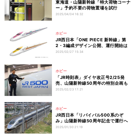
東海道・山陽新幹線「特大荷物コーナ
ー」予約不要の荷物置場を試行
2025/04/04 16:32
ホビー
JR西日本「ONE PIECE 新幹線」第
2・3編成デザイン公開、運行開始は
2025/02/27 15:34
ホビー
「JR時刻表」ダイヤ改正号2/25発
売、山陽新幹線50周年の特別企画も
2025/02/23 17:21
ホビー
JR西日本「リバイバル500系のぞ
み」山陽新幹線50周年記念で運行へ
2025/01/30 21:19