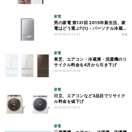
家電
男の家電 第131回 2015年新生活、家
電はどう選ぶ?(1) - パーソナル冷蔵庫
の選び方
2015/02/13 15:53
連載
家電
東芝、エアコン・冷蔵庫・洗濯機のリ
サイクル料金を4月から引き下げ
2015/02/04 15:43
家電
日立、エアコンなど3品目でリサイク
ル料金を値下げ
2015/02/03 18:12
家電