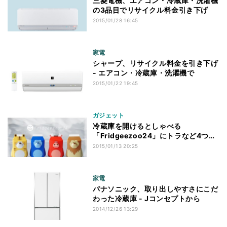
三菱電機、エアコン・冷蔵庫・洗濯機
の3品目でリサイクル料金引き下げ
2015/01/28 16:45
家電
シャープ、リサイクル料金を引き下げ
- エアコン・冷蔵庫・洗濯機で
2015/01/22 19:45
ガジェット
冷蔵庫を開けるとしゃべる
「Fridgeezoo24」にトラなど4つの
新キャラ
2015/01/13 20:25
家電
パナソニック、取り出しやすさにこだ
わった冷蔵庫 - Jコンセプトから
2014/12/26 13:29