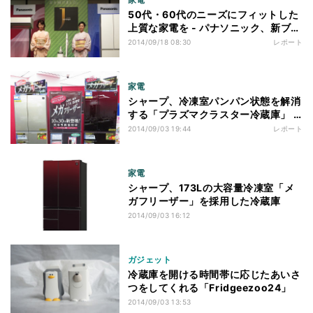
50代・60代のニーズにフィットした
上質な家電を - パナソニック、新ブラ
ンド「Jコンセプト」を発表
2014/09/18 08:30
レポート
家電
シャープ、冷凍室パンパン状態を解消
する「プラズマクラスター冷蔵庫」 -
大容量「メガフリーザー」はたくさん
2014/09/03 19:44
レポート
収納できるだけではなかった!
家電
シャープ、173Lの大容量冷凍室「メ
ガフリーザー」を採用した冷蔵庫
2014/09/03 16:12
ガジェット
冷蔵庫を開ける時間帯に応じたあいさ
つをしてくれる「Fridgeezoo24」
2014/09/03 13:53