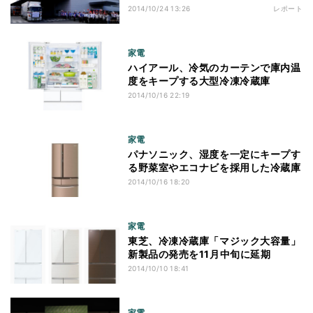
ーザー搭載冷蔵庫「SJ-
2014/10/24 13:26
レポート
GT50A/GT47A」出荷式レポート
家電
ハイアール、冷気のカーテンで庫内温
度をキープする大型冷凍冷蔵庫
2014/10/16 22:19
家電
パナソニック、湿度を一定にキープす
る野菜室やエコナビを採用した冷蔵庫
2014/10/16 18:20
家電
東芝、冷凍冷蔵庫「マジック大容量」
新製品の発売を11月中旬に延期
2014/10/10 18:41
家電