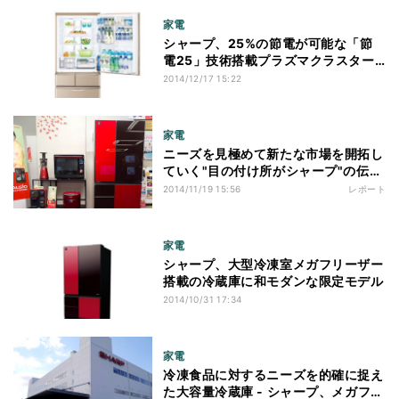
家電
シャープ、25%の節電が可能な「節
電25」技術搭載プラズマクラスター
冷蔵庫
2014/12/17 15:22
家電
ニーズを見極めて新たな市場を開拓し
ていく"目の付け所がシャープ"の伝統
- シャープ、国内における営業取り組
2014/11/19 15:56
レポート
みに関する説明会を実施
家電
シャープ、大型冷凍室メガフリーザー
搭載の冷蔵庫に和モダンな限定モデル
2014/10/31 17:34
家電
冷凍食品に対するニーズを的確に捉え
た大容量冷蔵庫 - シャープ、メガフリ