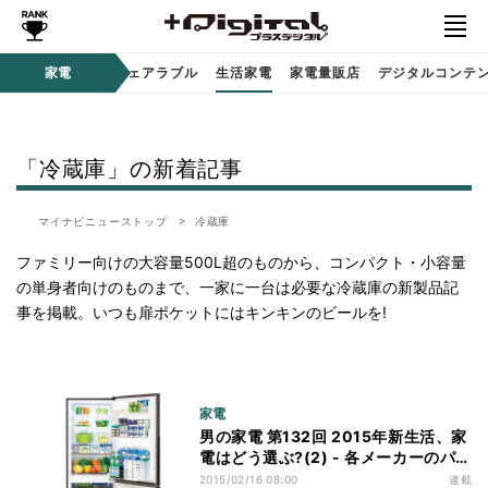
オーディオ
家電
時計 / ウェアラブル
生活家電
家電量販店
デジタルコンテ
「冷蔵庫」の新着記事
マイナビニューストップ
冷蔵庫
ファミリー向けの大容量500L超のものから、コンパクト・小容量
の単身者向けのものまで、一家に一台は必要な冷蔵庫の新製品記
事を掲載。いつも扉ポケットにはキンキンのビールを!
家電
男の家電 第132回 2015年新生活、家
電はどう選ぶ?(2) - 各メーカーのパー
ソナル冷蔵庫
2015/02/16 08:00
連載