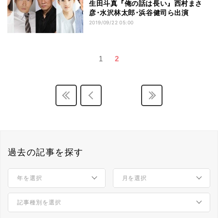
生田斗真『俺の話は長い』西村まさ
彦･水沢林太郎･浜谷健司ら出演
2019/09/22 05:00
1
2
過去の記事を探す