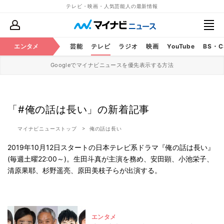
テレビ・映画・人気芸能人の最新情報
エンタメ
芸能
テレビ
ラジオ
映画
YouTube
BS・
Googleでマイナビニュースを優先表示する方法
「#俺の話は長い」の新着記事
マイナビニューストップ
俺の話は長い
2019年10月12日スタートの日本テレビ系ドラマ『俺の話は長い』
(毎週土曜22:00～)。生田斗真が主演を務め、安田顕、小池栄子、
清原果耶、杉野遥亮、原田美枝子らが出演する。
エンタメ