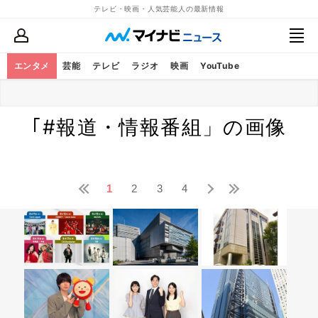
テレビ・映画・人気芸能人の最新情報
エンタメ
芸能
テレビ
ラジオ
映画
YouTube
BS・CS番組
話題
WOWOW
スポーツ
Spotify
FOD
Pontaパス
TELASA
Sponsored
｢#報道・情報番組」の画像
ライブ配信アプリ(17LIVE)
アミューズメント
カラオケ（JOYSOUND）
Related
1
2
3
4
エンタピック（漫画配信）