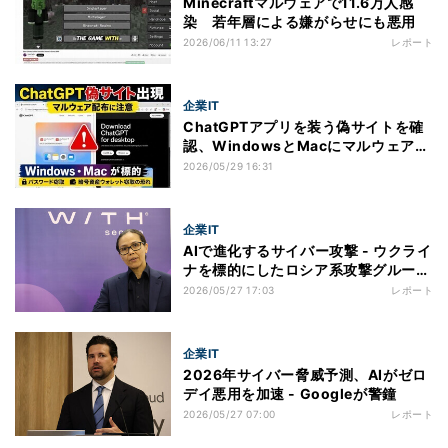
Minecraftマルウェアで11.6万人感
染 若年層による嫌がらせにも悪用
2026/06/11 13:27
レポート
企業IT
ChatGPTアプリを装う偽サイトを確
認、WindowsとMacにマルウェア配
布
2026/05/29 16:31
企業IT
AIで進化するサイバー攻撃 - ウクライ
ナを標的にしたロシア系攻撃グループ
「GREYVIBE」の実態
2026/05/27 17:03
レポート
企業IT
2026年サイバー脅威予測、AIがゼロ
デイ悪用を加速 - Googleが警鐘
2026/05/27 07:00
レポート