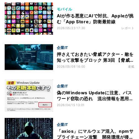
モバイル
AIが作る悪意にAIで対抗、Appleが挑
む「App Store」防衛最前線
2026/05/23 17:30
レポート
企業IT
押さえておきたい脅威アクター - 敵を
知って攻撃をブロック 第3回 【脅威ア
クター解説】RedLine Stealerとは？
2026/05/08 16:00
連載
情報を盗むマルウェアの手口と被害の
実態
企業IT
偽のWindows Updateに注意、パス
ワード窃取の恐れ 流出情報を悪用し
た巧妙な手口とは
2026/04/15 13:01
企業IT
「axios」にマルウェア混入、npmサ
プライチェーン攻撃 開発環境が侵害