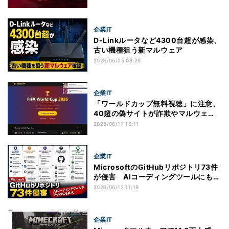
的とする攻撃手法と最新動向
企業IT
D-Linkルータなど4300台超が感染、
古い機種狙う新マルウェア
2026/06/25 08:26
企業IT
「ワールドカップ無料視聴」に注意、
40超の偽サイトが詐欺やマルウェア
に誘導
2026/06/17 16:11
企業IT
MicrosoftのGitHubリポジトリ73件
が侵害 AIコーディングツールにも拡
大
2026/06/12 11:19
企業IT