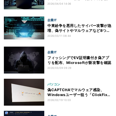
の恐れ
2026/04/04 14:06
企業IT
中東紛争を悪用したサイバー攻撃が急
増、偽サイトやマルウェアなど8つの
手口
2026/03/11 08:44
企業IT
フィッシングでEV証明書付き偽アプ
リを配布、Microsoftが新攻撃を確認
2026/03/09 09:29
パソコン
偽CAPTCHAでマルウェア感染、
Windowsユーザー狙う「ClickFix」
攻撃に注意
2026/02/19 10:03