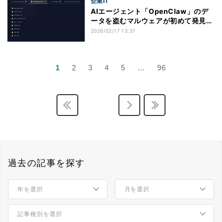
企業IT
AIエージェント「OpenClaw」のデ
ータを盗むマルウェアが初めて発見さ
れる
2026/02/17 13:37
1
2
3
4
5
…
96
過去の記事を探す