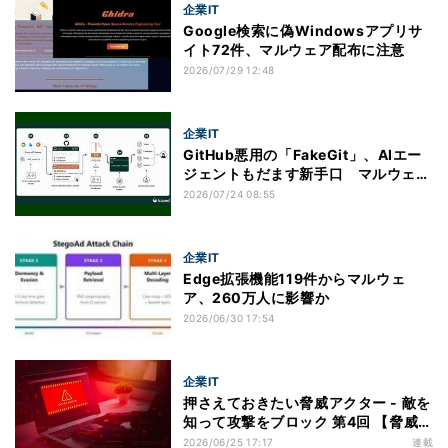
企業IT
Google検索に偽Windowsアプリサ
イト72件、マルウェア配布に注意
2026/07/29 12:48
企業IT
GitHub悪用の「FakeGit」、AIエー
ジェントもだます新手口 マルウェア
1400万回ダウンロード
2026/07/24 08:55
企業IT
Edge拡張機能119件からマルウェ
ア、260万人に影響か
2026/06/30 17:54
企業IT
押さえておきたい脅威アクター - 敵を
知って攻撃をブロック 第4回 【脅威ア
クター解説】Lazarusとは？日本も標
2026/06/25 17:17
連載