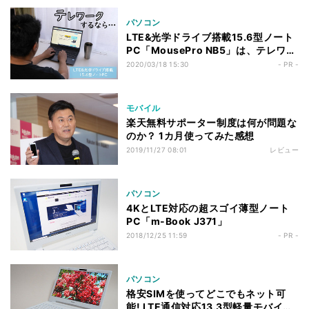
パソコン
LTE&光学ドライブ搭載15.6型ノート
PC「MousePro NB5」は、テレワー
クにピッタリ
2020/03/18 15:30
- PR -
モバイル
楽天無料サポーター制度は何が問題な
のか？ 1カ月使ってみた感想
2019/11/27 08:01
レビュー
パソコン
4KとLTE対応の超スゴイ薄型ノート
PC「m-Book J371」
2018/12/25 11:59
- PR -
パソコン
格安SIMを使ってどこでもネット可
能! LTE通信対応13.3型軽量モバイル