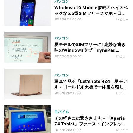
パソコン
Windows 10 Mobile搭載のハイスペ
ックな5.5型SIMフリースマホ - 日本
エイサー「Liquid Jade Primo」ファ
2016/08/17 00:00
レビュー
ーストレビュー
パソコン
夏モデルでSIMフリーに! 絶妙な書き
味のWindowsタブ「dynaPad
N72/V」のLTE機能を試す
2016/05/25 06:00
レビュー
パソコン
写真で見る「Let'snote RZ4」夏モデ
ル - ゴールド系天板で一体感を増した
LTE対応機
2015/06/02 15:06
レビュー
モバイル
その軽さには驚きさえも - 「Xperia
Z4 Tablet」ファーストインプレッシ
ョン
2015/03/03 13:32
レビュー