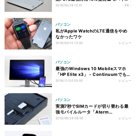
ノート「m-Book J350SN-S2-
2018/05/18 10:01
- PR -
LTE」
パソコン
私がApple WatchのLTE通信をやめ
なかったワケ
2018/03/10 13:00
レビュー
パソコン
最強のWindows 10 Mobileスマホ
「HP Elite x3」 - Continuumでも
32bit/64bitのWindowsアプリが使
2016/11/24 00:00
レビュー
え、マルチウィンドウも
パソコン
実測7秒でSIMカードが切り替わる最
強モバイルルータ「Aterm
MR05LN」レビュー
2016/09/29 06:00
レビュー