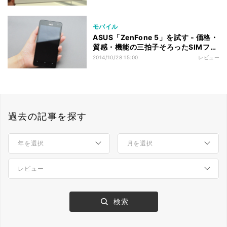
モバイル
ASUS「ZenFone 5」を試す - 価格・
質感・機能の三拍子そろったSIMフリ
ースマホの大本命
2014/10/28 15:00
レビュー
過去の記事を探す