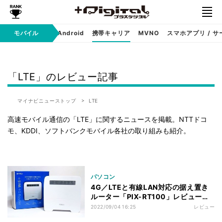
モバイル
iPhone
Android
携帯キャリア
MVNO
スマホアプリ / サ
「LTE」のレビュー記事
マイナビニューストップ
LTE
高速モバイル通信の「LTE」に関するニュースを掲載。NTTドコ
モ、KDDI、ソフトバンクモバイル各社の取り組みも紹介。
パソコン
4G／LTEと有線LAN対応の据え置き
ルーター「PIX-RT100」レビュー、
楽天モバイルと相性よし
2022/09/04 16:25
レビュー