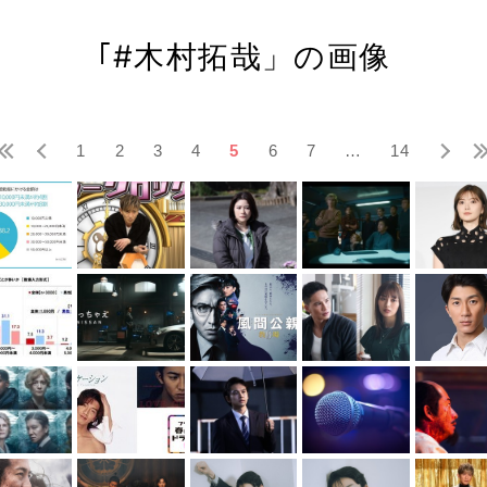
｢#木村拓哉」の画像
1
2
3
4
5
6
7
…
14