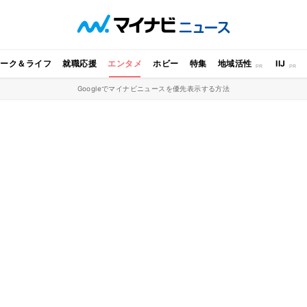
ワーク＆ライフ
就職応援
エンタメ
ホビー
特集
地域活性
IIJ
Googleでマイナビニュースを優先表示する方法