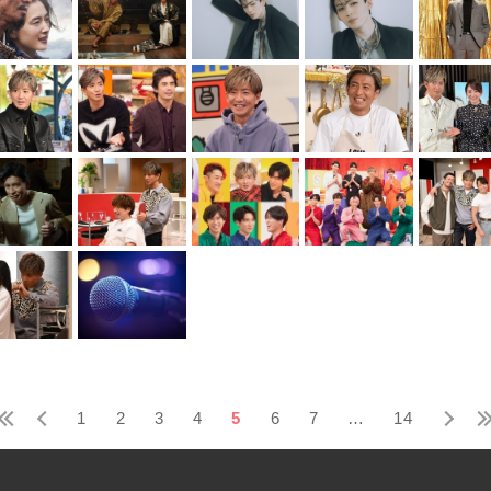
1
2
3
4
5
6
7
…
14