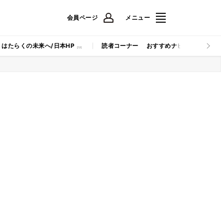
会員ページ
メニュー
はたらくの未来へ/日本HP
読者コーナー
おすすめナビ
マイナビB