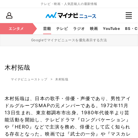
テレビ・映画・人気芸能人の最新情報
エンタメ
芸能
テレビ
ラジオ
映画
YouTube
BS・
Googleでマイナビニュースを優先表示する方法
木村拓哉
マイナビニューストップ
木村拓哉
木村拓哉は、日本の歌手・俳優・声優であり、男性アイ
ドルグループSMAPの元メンバーである。1972年11月
13日生まれ、東京都調布市出身。1980年代後半より芸
能活動を開始し、テレビドラマ『ロングバケーション』
や『HERO』などで主演を務め、俳優として広く知られ
る存在となった。映画では『武士の一分』や『マスカレ