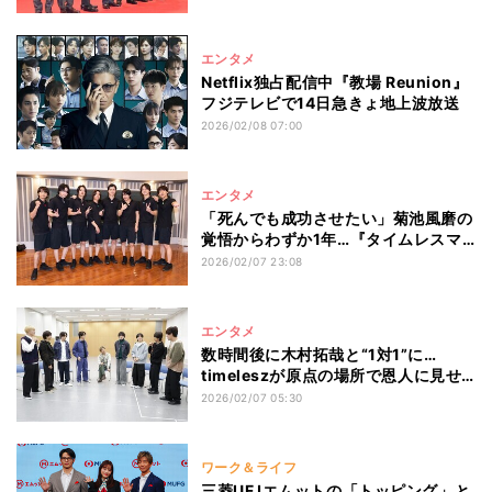
エンタメ
Netflix独占配信中『教場 Reunion』
フジテレビで14日急きょ地上波放送
2026/02/08 07:00
エンタメ
「死んでも成功させたい」菊池風磨の
覚悟からわずか1年…『タイムレスマ
ン』GP帯にスピード昇格
2026/02/07 23:08
エンタメ
数時間後に木村拓哉と“1対1”に…
timeleszが原点の場所で恩人に見せ
る成長の姿
2026/02/07 05:30
ワーク＆ライフ
三菱UFJエムットの「トッピング」と