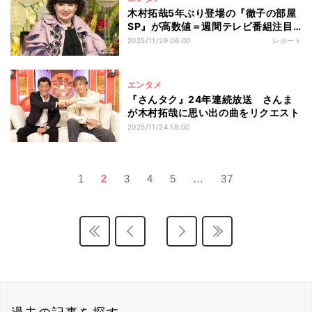
木村拓哉5年ぶり登場の『徹子の部屋
SP』が高数値＝週間テレビ番組注目
度ランキング
2025/11/29 06:00
レポート
エンタメ
『さんタク』24年連続放送 さんま
が木村拓哉に思い出の曲をリクエスト
2025/11/24 18:00
1
2
3
4
5
…
37