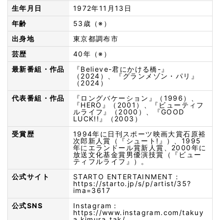
生年月日
1972年11月13日
年齢
53歳（※）
出身地
東京都調布市
芸歴
40年（※）
最新番組・作品
『Believe-君にかける橋-』
（2024）、『グランメゾン・パリ』
（2024）
代表番組・作品
『ロングバケーション』（1996）、
『HERO』（2001）、『ビューティフ
ルライフ』（2000）、『GOOD
LUCK!!』（2003）
受賞歴
1994年に日刊スポーツ映画大賞石原裕
次郎新人賞（『シュート!』）、1995
年にエランドール賞新人賞、2000年に
放送文化基金賞男優演技賞（『ビュー
ティフルライフ』）。
公式サイト
STARTO ENTERTAINMENT：
https://starto.jp/s/p/artist/35?
ima=3617
公式SNS
Instagram：
https://www.instagram.com/takuy
a.kimura_tak/