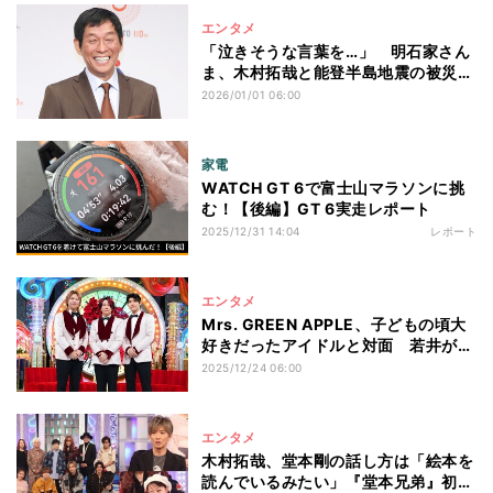
エンタメ
「泣きそうな言葉を…」 明石家さん
ま、木村拓哉と能登半島地震の被災地
を再訪「ちょっとでも手助けになれ
2026/01/01 06:00
ば」
家電
WATCH GT 6で富士山マラソンに挑
む！【後編】GT 6実走レポート
2025/12/31 14:04
レポート
エンタメ
Mrs. GREEN APPLE、子どもの頃大
好きだったアイドルと対面 若井が空
気を読まずに暴走
2025/12/24 06:00
エンタメ
木村拓哉、堂本剛の話し方は「絵本を
読んでいるみたい」『堂本兄弟』初出