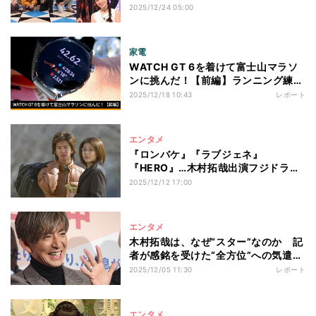
演
2025/12/24 05:00
家電
WATCH GT 6を着けて富士山マラソ
ンに挑んだ！【前編】ランニング練習
で役立った機能は？
2025/12/18 10:43
レポート
エンタメ
『ロンバケ』『ラブジェネ』
『HERO』…木村拓哉出演フジドラマ
5作品3カ月連続放送
2025/12/12 17:00
エンタメ
木村拓哉は、なぜ“スター”なのか 記
者が感銘を受けた“全方位”への気遣い
と行動
2025/12/05 11:30
レポート
エンタメ