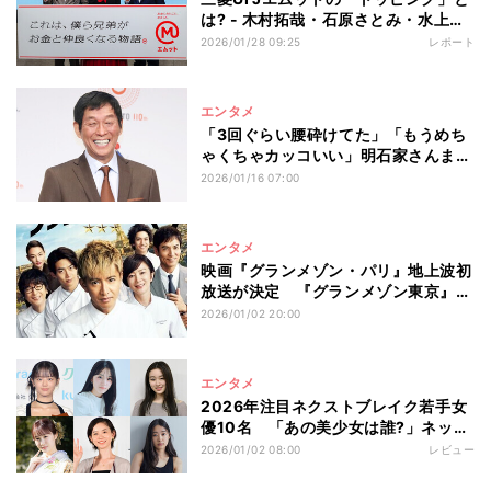
は? - 木村拓哉・石原さとみ・水上恒
司が3兄弟役で新CM出演
2026/01/28 09:25
レポート
エンタメ
「3回ぐらい腰砕けてた」「もうめち
ゃくちゃカッコいい」明石家さんま大
絶賛の俳優とは
2026/01/16 07:00
エンタメ
映画『グランメゾン・パリ』地上波初
放送が決定 『グランメゾン東京』＆
SPドラマの一挙放送も
2026/01/02 20:00
エンタメ
2026年注目ネクストブレイク若手女
優10名 「あの美少女は誰?」ネット
ざわつく美しさ、木村拓哉から称賛さ
2026/01/02 08:00
レビュー
れた19歳、大河ドラマ『豊臣兄弟!』
妹役