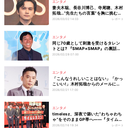
エンタメ
妻夫木聡、長谷川博己、寺尾聰、木村
拓哉…“先生たちの言葉”を胸に挑む北
村匠海の覚悟
2026/03/02 14:03
レポート
エンタメ
同じ70歳として刺激を受けるタレン
トとは? 『SMAP×SMAP』の裏話
も 明石家さんまが語る
2026/02/28 07:00
エンタメ
「こんなうれしいことはない」「かっ
こいい!」木村拓哉からのメールに太
田光が大感激
2026/02/21 17:00
エンタメ
timelesz、深夜で築いた“わちゃわち
ゃ”をそのままGP帯へ――『タイムレ
スマン』記者会見
2026/02/16 19:34
レポート