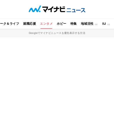
ワーク＆ライフ
就職応援
エンタメ
ホビー
特集
地域活性
IIJ
Googleでマイナビニュースを優先表示する方法