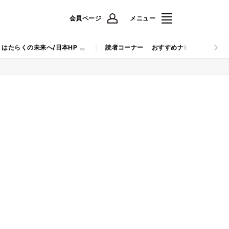
会員ページ
メニュー
はたらくの未来へ/日本HP
読者コーナー
おすすめナビ
マイナビB