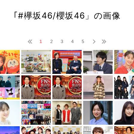
｢#欅坂46/櫻坂46」の画像
1
2
3
4
5