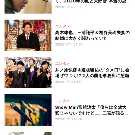
く、2020年の嵐と大野智“本当の思
い”
2020/10/14 08:00
エンタメ
高木雄也、三浦翔平＆桐谷美玲夫妻の
結婚に大きく関わっていた
2020/10/14 06:00
エンタメ
井ノ原快彦＆道枝駿佑の“タメ口"に会
場ザワつく!? 2人の曲を事務所に懇願
2020/10/13 19:57
エンタメ
Snow Man宮舘涼太「僕らは全然大
変じゃないですけど…」二宮が語る秘
話
2020/10/13 18:06