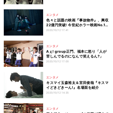
エンタメ
色々と話題の映画『事故物件』、興収
22億円突破! 今世紀ホラー映画No.1ヒ
ット
2020/10/12 17:41
エンタメ
Aぇ! group正門、福本に怒り「人が
苦しんでるのになんで笑えるん?」
2020/10/12 17:00
エンタメ
キスマイ玉森裕太＆宮田俊哉『キスマ
イどきどきーん!』名場面を紹介
2020/10/12 14:35
エンタメ