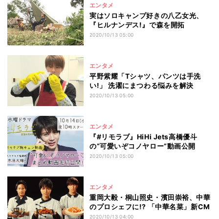
エンタメ
実はソロキャンプ好きの八乙女光、
『ヒルナンデス!』で森を開拓
2020/10/13 05:00
エンタメ
平野紫耀「Tシャツ、パンツは手洗
い!」 洗濯にまつわる悩みを解決
2020/10/13 05:00
エンタメ
『#リモラブ』HiHi Jets高橋優斗
の“可愛いぞコノヤロー”動画公開
2020/10/13 05:00
エンタメ
重岡大毅・桐山照史・濱田崇裕、中華
のプロシェフに!? 「中華名菜」新CM
2020/10/13 04:00