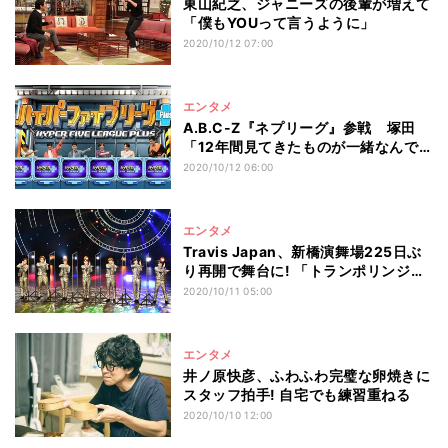
東山紀之、ジャニーズの後輩が増えて
「僕もYOUって言うように」
2020/10/12 07:00
エンタメ
A.B.C-Z『ネプリーグ』参戦 塚田
「12年間見てきたものが一緒なんで
す!」
2020/10/12 06:00
エンタメ
Travis Japan、新橋演舞場225日ぶ
り再開で舞台に! 「トランポリンジャ
パン」な姿見せる
2020/10/11 05:00
エンタメ
井ノ原快彦、ふわふわ完璧な卵焼きに
スタッフ拍手! 自宅でも練習重ねる
2020/10/10 12:00