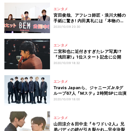
エンタメ
宮田俊哉、アフレコ師匠・浪川大輔の
手紙に驚き! 内田真礼には「本物のま
れいたそだ!」
2020/10/09 20:30
エンタメ
二宮和也に近付きすぎたレア写真!?
『浅田家!』1位スタート記念に公開
2020/10/09 18:32
エンタメ
Travis Japanら、ジャニーズJr.9グ
ループ67人『Mステ』2時間SPに出演
2020/10/09 18:00
エンタメ
山田涼介＆田中圭『キワドい2人』兄
弟バディの絆が引き裂かれ…完全決裂