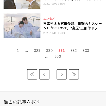
2020/10/09 08:00
エンタメ
玉森裕太＆宮田俊哉、衝撃のキスシー
ン! 『BE LOVE』“宮玉”三部作ドラマ
化
2020/10/09 05:00
1
…
329
330
331
332
333
…
500
過去の記事を探す