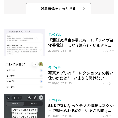
関連画像をもっと見る
モバイル
「通話の理由を尋ねる」と「ライブ留
守番電話」はどう違う? - いまさら聞
けないiPhoneのなぜ
2026/08/08 11:15
ハウツー
モバイル
写真アプリの「コレクション」の賢い
使いかたは? - いまさら聞けない
iPhoneのなぜ
2026/08/07 11:15
ハウツー
モバイル
SNSで気になったモノの情報はスクシ
ョで調べられるの? - いまさら聞けな
いiPhoneのなぜ
2026/07/22 11:15
ハウツー