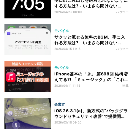
明日のごみ出しを絶対忘れないように
する方法は? - いまさら聞けない
iPhoneのなぜ
2026/04/25 00:00
ハウツー
モバイル
サクッと流せる無料のBGM、手に入
れる方法は? - いまさら聞けない
iPhoneのなぜ
2026/04/15 11:15
ハウツー
モバイル
iPhone基本の「き」 第698回 結構増
えてる?! 「ミュージック」の「これ
何？」機能＆コンテンツ解説（2）
2026/04/11 11:15
連載
企業IT
iOS 26.3.1(a)、新方式の“バックグラ
ウンドセキュリティ改善”で提供開
始 iPadやMacも
2026/03/18 09:20