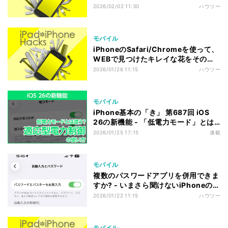
2026/02/02 11:30
ハウツー
モバイル
iPhoneのSafari/Chromeを使って、
WEBで見つけたキレイな花をその場
で調べる
2026/01/26 11:15
ハウツー
モバイル
iPhone基本の「き」 第687回 iOS
26の新機能 - 「低電力モード」とは
違う？ 日常使いの節約に「適応型電
2026/01/25 17:15
連載
源制御」
モバイル
複数のパスワードアプリを併用できま
すか? - いまさら聞けないiPhoneのな
ぜ
2026/01/22 11:15
ハウツー
モバイル