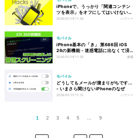
iPhoneで、うっかり「関連コンテン
ツを表示」をオフにしてはいけない理
由
2026/01/19 11:30
ハウツー
モバイル
iPhone基本の「き」 第686回 iOS
26の新機能 - 迷惑電話に出なくて済
む「着信スクリーニング」機能
2026/01/18 11:30
連載
モバイル
どうしてもメールが溜まりがちです...
- いまさら聞けないiPhoneのなぜ
2026/01/15 11:15
ハウツー
1
2
3
4
5
…
9