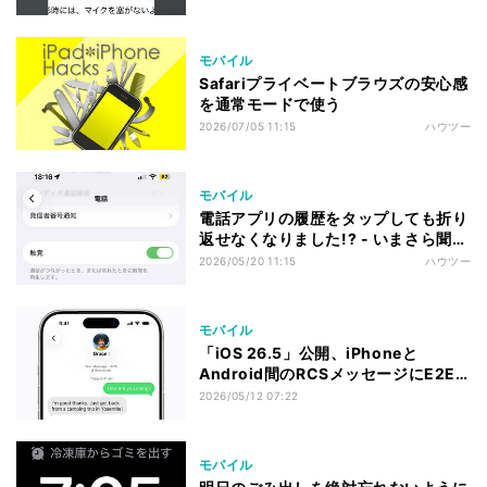
モバイル
Safariプライベートブラウズの安心感
を通常モードで使う
2026/07/05 11:15
ハウツー
モバイル
電話アプリの履歴をタップしても折り
返せなくなりました!? - いまさら聞け
ないiPhoneのなぜ
2026/05/20 11:15
ハウツー
モバイル
「iOS 26.5」公開、iPhoneと
Android間のRCSメッセージにE2E
暗号化機能
2026/05/12 07:22
モバイル