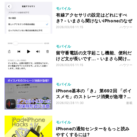
モバイル
有線アクセサリの設定はどれにすべ
き? - いまさら聞けないiPhoneのなぜ
2026/03/08 11:15
ハウツー
モバイル
留守番電話の文字起こし機能、便利だ
けど文が長いです... - いまさら聞けな
いiPhoneのなぜ
2026/03/05 11:15
ハウツー
モバイル
iPhone基本の「き」 第692回 「ボイ
スメモ」のストレージ消費が急増？
デフォルトになった新保存形式に注意
2026/02/28 11:30
連載
モバイル
iPhoneの通知センターをもっと読み
やすくするには?