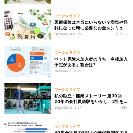
ワーク＆ライフ
医療保険は本当にいらない？病気や怪
我になった時に必要なお金をシミュレ
ーションしてみよう
2023/06/19 16:09
レポート
ワーク＆ライフ
ペット保険未加入者のうち「今後加入
予定がある」割合は?
2023/06/17 08:00
ワーク＆ライフ
私の独立・開業ストーリー 第30回
20年の会社員経験をいかし、2社を経
営する実業家に転身！ 鉄で人々を喜
2023/06/08 15:27
- PR -
ばせたい
ワーク＆ライフ
40歳会社員の8割「介護保険制度の見