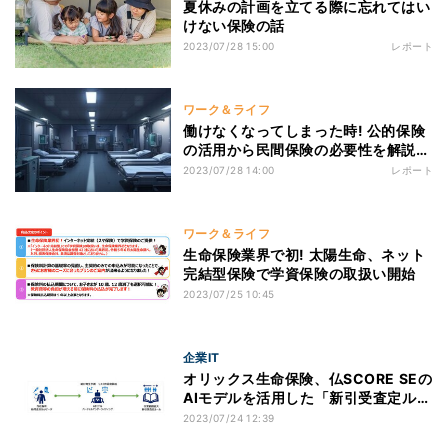
夏休みの計画を立てる際に忘れてはい
けない保険の話
2023/07/28 15:00
レポート
ワーク＆ライフ
働けなくなってしまった時! 公的保険
の活用から民間保険の必要性を解説し
ます
2023/07/28 14:00
レポート
ワーク＆ライフ
生命保険業界で初! 太陽生命、ネット
完結型保険で学資保険の取扱い開始
2023/07/25 10:45
企業IT
オリックス生命保険、仏SCORE SEの
AIモデルを活用した「新引受査定ルー
ル」に着手
2023/07/24 12:39