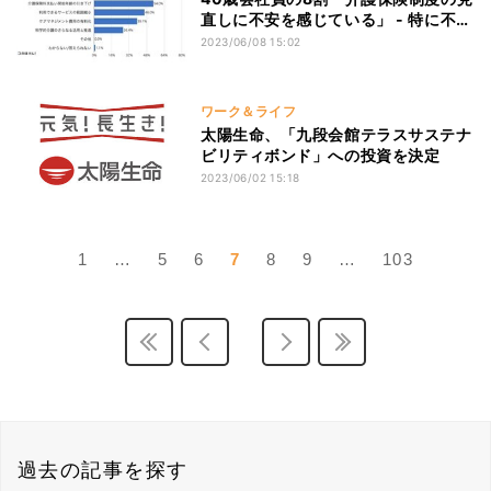
直しに不安を感じている」 - 特に不安
なことは?
2023/06/08 15:02
ワーク＆ライフ
太陽生命、「九段会館テラスサステナ
ビリティボンド」への投資を決定
2023/06/02 15:18
1
…
5
6
7
8
9
…
103
過去の記事を探す