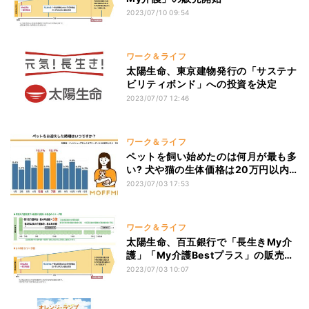
2023/07/10 09:54
ワーク＆ライフ
太陽生命、東京建物発行の「サステナ
ビリティボンド」への投資を決定
2023/07/07 12:46
ワーク＆ライフ
ペットを飼い始めたのは何月が最も多
い? 犬や猫の生体価格は20万円以内
が最多
2023/07/03 17:53
ワーク＆ライフ
太陽生命、百五銀行で「長生きMy介
護」「My介護Bestプラス」の販売を
開始
2023/07/03 10:07