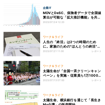
企業IT
MDVとDeSC、保険者データで全国値
算出が可能な「拡大推計機能」を共同
開発
2023/07/24 12:20
ワーク＆ライフ
人生の「終活」は2つの時期のため
に。家族のための"ほんとうの終活"と
は
2023/07/21 11:00
レポート
ワーク＆ライフ
太陽生命が「全国一斉クリーンキャン
ペーン」を実施 - 従業員ら1万1000
人が日本橋などで清掃活動
2023/07/13 07:00
レポート
ワーク＆ライフ
太陽生命、横浜銀行を通じて「長生き
My介護」の販売開始