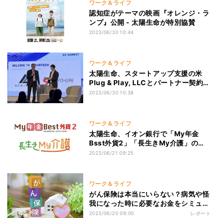
ワーク＆ライフ
認知症がテーマの映画『オレンジ・ラ
ンプ』公開 - 太陽生命が特別協賛
2023/06/30 10:44
ワーク＆ライフ
太陽生命、スタートアップ支援の米
Plug & Play, LLCとパートナー契約を
締結
2023/06/30 10:38
ワーク＆ライフ
太陽生命、イオン銀行で「My年金
Bsst外貨2」「長生きMy介護」の販
売開始
2023/06/21 09:25
ワーク＆ライフ
がん保険は本当にいらない？病気や怪
我になった時に必要なお金をシミュレ
ーションしてみよう
2023/06/20 09:00
レポート