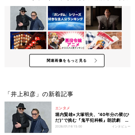
関連画像をもっと見る
「井上和彦」の新着記事
エンタメ
堀内賢雄×大塚明夫、“40年分の襞(ひ
だ)”で挑む『鬼平犯科帳』朗読劇 レ
ジェンド声優が生舞台初共演
2026/01/16 15:00
インタビュー