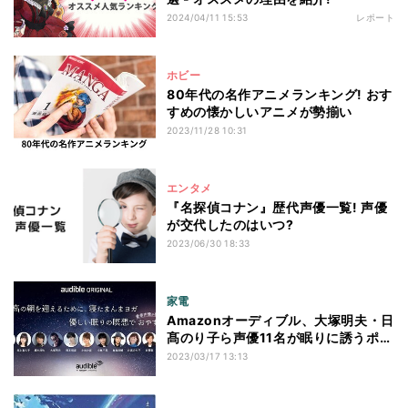
2024/04/11 15:53
レポート
ホビー
80年代の名作アニメランキング! おす
すめの懐かしいアニメが勢揃い
2023/11/28 10:31
エンタメ
『名探偵コナン』歴代声優一覧! 声優
が交代したのはいつ?
2023/06/30 18:33
家電
Amazonオーディブル、大塚明夫・日
髙のり子ら声優11名が眠りに誘うポッ
ドキャスト
2023/03/17 13:13