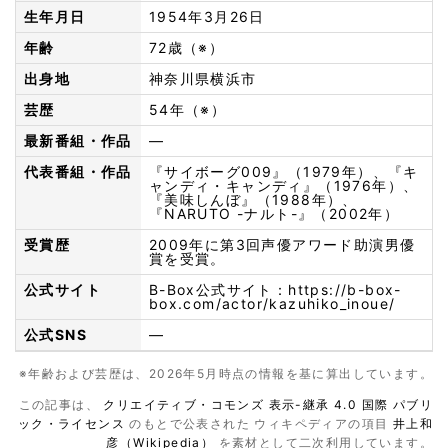
生年月日
1954年3月26日
年齢
72歳（※）
出身地
神奈川県横浜市
芸歴
54年（※）
最新番組・作品
—
代表番組・作品
『サイボーグ009』（1979年）、『キ
ャンディ・キャンディ』（1976年）、
『美味しんぼ』（1988年）、
『NARUTO -ナルト-』（2002年）
受賞歴
2009年に第3回声優アワード助演男優
賞を受賞。
公式サイト
B-Box公式サイト：
https://b-box-
box.com/actor/kazuhiko_inoue/
公式SNS
—
※年齢および芸歴は、2026年5月時点の情報を基に算出しています。
この記事は、
クリエイティブ・コモンズ 表示-継承 4.0 国際 パブリ
ック・ライセンス
のもとで公表された ウィキペディアの項目
井上和
彦（Wikipedia）
を素材として二次利用しています。