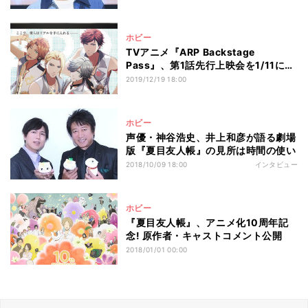
ホビー
TVアニメ『ARP Backstage
Pass』、第1話先行上映会を1/11に開
催決定
2019/12/19 18:00
ホビー
声優・神谷浩史、井上和彦が語る劇場
版『夏目友人帳』の見所は時間の使い
2018/10/09 18:00
インタビュー
ホビー
『夏目友人帳』、アニメ化10周年記
念! 原作者・キャストコメント公開
2018/01/01 00:00