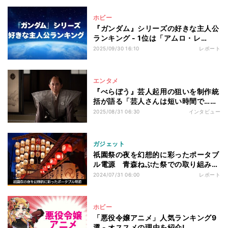
ホビー
『ガンダム』シリーズの好きな主人公
ランキング - 1位は「アムロ・レ
イ」、2位・3位は?
2025/09/30 16:10
レポート
エンタメ
『べらぼう』芸人起用の狙いを制作統
括が語る「芸人さんは短い時間で…」
有吉弘行の演技も称賛
2025/08/31 06:30
インタビュー
ガジェット
祇園祭の夜を幻想的に彩ったポータブ
ル電源 青森ねぶた祭での取り組みに
刺激
2024/07/31 06:00
レポート
ホビー
「悪役令嬢アニメ」人気ランキング9
選 - オススメの理由を紹介!