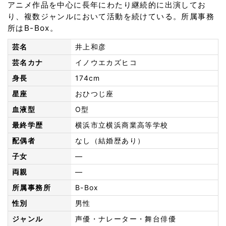
アニメ作品を中心に長年にわたり継続的に出演してお
り、複数ジャンルにおいて活動を続けている。所属事務
所はB-Box。
芸名
井上和彦
芸名カナ
イノウエカズヒコ
身長
174cm
星座
おひつじ座
血液型
O型
最終学歴
横浜市立横浜商業高等学校
配偶者
なし（結婚歴あり）
子女
—
両親
—
所属事務所
B-Box
性別
男性
ジャンル
声優・ナレーター・舞台俳優