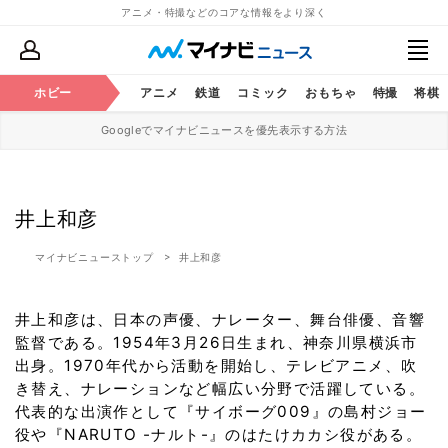
アニメ・特撮などのコアな情報をより深く
ホビー
アニメ
鉄道
コミック
おもちゃ
特撮
将棋
Googleでマイナビニュースを優先表示する方法
井上和彦
マイナビニューストップ
井上和彦
井上和彦は、日本の声優、ナレーター、舞台俳優、音響
監督である。1954年3月26日生まれ、神奈川県横浜市
出身。1970年代から活動を開始し、テレビアニメ、吹
き替え、ナレーションなど幅広い分野で活躍している。
代表的な出演作として『サイボーグ009』の島村ジョー
役や『NARUTO -ナルト-』のはたけカカシ役がある。