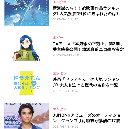
エンタメ
新海誠のおすすめ映画作品ランキン
グ! 人気投票で1位に選ばれたのは?
2022/09/13 11:17
ホビー
TVアニメ『本好きの下剋上』第3期、
番宣映像公開！放送直前ニコ生も決定
2022/03/04 12:00
エンタメ
映画「ドラえもん」の人気ランキン
グ! 大人も泣ける歴代の名作を一覧で
紹介
2021/12/21 14:14
エンタメ
JUNON×アミューズのオーディショ
ン、グランプリは特技が落語の17歳・
磯野泉さん
2021/08/18 19:55