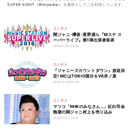
SUPER EIGHT（Wikipedia）
を素材として二次利用しています。
エンタメ
関ジャニ･欅坂･星野源ら『Mステ ス
ーパーライブ』第1弾出演者発表
2018/11/30 20:54
エンタメ
『ジャニーズカウントダウン』放送決
定! MCはTOKIO国分＆V6井ノ原
2018/11/29 20:00
エンタメ
マツコ「NHKのみなさん…」紅白司会
熱望の関ジャニ村上を売り込み
2018/11/27 14:15