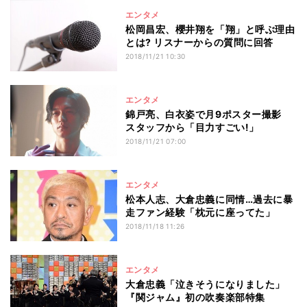
エンタメ
松岡昌宏、櫻井翔を「翔」と呼ぶ理由
とは? リスナーからの質問に回答
2018/11/21 10:30
エンタメ
錦戸亮、白衣姿で月9ポスター撮影
スタッフから「目力すごい!」
2018/11/21 07:00
エンタメ
松本人志、大倉忠義に同情…過去に暴
走ファン経験「枕元に座ってた」
2018/11/18 11:26
エンタメ
大倉忠義「泣きそうになりました」
『関ジャム』初の吹奏楽部特集