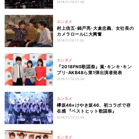
2018/11/18 07:00
エンタメ
村上信五･錦戸亮･大倉忠義、女社長の
カメラロールに大興奮
2018/11/16 17:00
エンタメ
『2018FNS歌謡祭』嵐･キンキ･キン
プリ･AKB48ら第1弾出演者発表
2018/11/16 05:00
エンタメ
欅坂46×けやき坂46、初コラボで存
在感 『ベストヒット歌謡祭』
2018/11/15 22:54
エンタメ