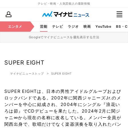
テレビ・映画・人気芸能人の最新情報
エンタメ
芸能
テレビ
ラジオ
映画
YouTube
BS・
Googleでマイナビニュースを優先表示する方法
SUPER EIGHT
マイナビニューストップ
SUPER EIGHT
SUPER EIGHTは、日本の男性アイドルグループおよび
ロックバンドである。2002年に関西ジャニーズJr.のメ
ンバーを中心に結成され、2004年にシングル『浪花い
ろは節』でCDデビューを果たした。2024年2月に関ジ
ャニ∞から現在の名称に改名している。メンバー全員が
関西出身で、歌唱だけでなく楽器演奏を取り入れたバン