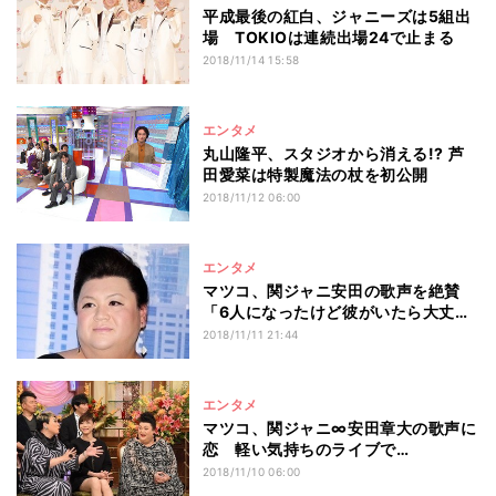
平成最後の紅白、ジャニーズは5組出
場 TOKIOは連続出場24で止まる
2018/11/14 15:58
エンタメ
丸山隆平、スタジオから消える!? 芦
田愛菜は特製魔法の杖を初公開
2018/11/12 06:00
エンタメ
マツコ、関ジャニ安田の歌声を絶賛
「6人になったけど彼がいたら大丈
夫」
2018/11/11 21:44
エンタメ
マツコ、関ジャニ∞安田章大の歌声に
恋 軽い気持ちのライブで…
2018/11/10 06:00