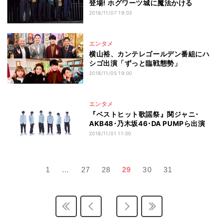
登場! ホグワーツ城に魔法かける
2018/11/07 19:03
エンタメ
横山裕、カンテレゴールデン番組にハ
シゴ出演「ずっと臨戦態勢」
2018/11/05 19:00
エンタメ
『ベストヒット歌謡祭』関ジャニ･
AKB48･乃木坂46･DA PUMPら出演
2018/11/01 11:00
1
…
27
28
29
30
31