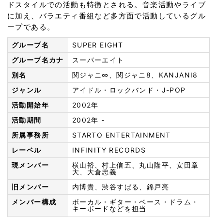
ドスタイルでの活動も特徴とされる。音楽活動やライブ
に加え、バラエティ番組など多方面で活動しているグル
ープである。
グループ名
SUPER EIGHT
グループ名カナ
スーパーエイト
別名
関ジャニ∞、関ジャニ8、KANJANI8
ジャンル
アイドル・ロックバンド・J-POP
活動開始年
2002年
活動期間
2002年 -
所属事務所
STARTO ENTERTAINMENT
レーベル
INFINITY RECORDS
現メンバー
横山裕、村上信五、丸山隆平、安田章
大、大倉忠義
旧メンバー
内博貴、渋谷すばる、錦戸亮
メンバー構成
ボーカル・ギター・ベース・ドラム・
キーボードなどを担当