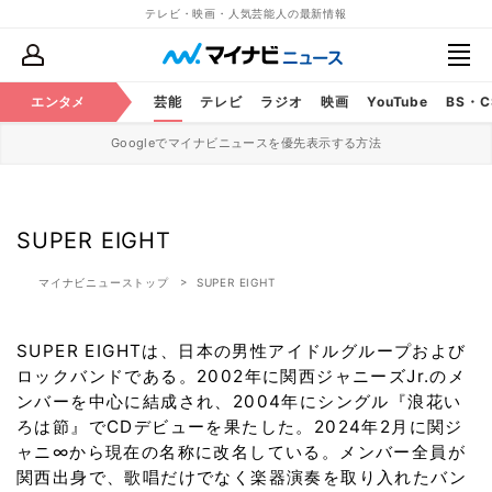
テレビ・映画・人気芸能人の最新情報
エンタメ
芸能
テレビ
ラジオ
映画
YouTube
BS・
Googleでマイナビニュースを優先表示する方法
SUPER EIGHT
マイナビニューストップ
SUPER EIGHT
SUPER EIGHTは、日本の男性アイドルグループおよび
ロックバンドである。2002年に関西ジャニーズJr.のメ
ンバーを中心に結成され、2004年にシングル『浪花い
ろは節』でCDデビューを果たした。2024年2月に関ジ
ャニ∞から現在の名称に改名している。メンバー全員が
関西出身で、歌唱だけでなく楽器演奏を取り入れたバン