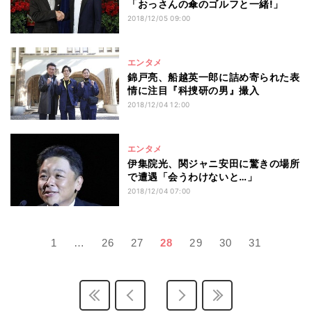
「おっさんの傘のゴルフと一緒!」
2018/12/05 09:00
エンタメ
錦戸亮、船越英一郎に詰め寄られた表
情に注目『科捜研の男』撮入
2018/12/04 12:00
エンタメ
伊集院光、関ジャニ安田に驚きの場所
で遭遇「会うわけないと…」
2018/12/04 07:00
1
…
26
27
28
29
30
31