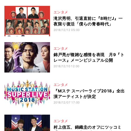
エンタメ
滝沢秀明、引退直前に『8時だJ』一
夜限り復活「僕らの青春時代」
2018/12/12 05:00
エンタメ
錦戸亮が複雑な感情を表現 月9『ト
レース』メーンビジュアル公開
2018/12/10 12:00
エンタメ
『Mステ スーパーライブ2018』全出
演アーティストが決定
2018/12/07 17:00
エンタメ
村上信五、錦織圭のオフにツッコミ