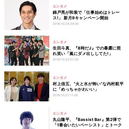
エンタメ
錦戸亮が和装で「仕事始めはトレー
ス!」 新月9キャンペーン開始
2018/12/26 04:00
エンタメ
生田斗真、『8時だJ』での暴露に照
れ笑い「嵐にダメ出ししてた!」
2018/12/25 07:00
エンタメ
村上信五、“火と水が怖い”な内村航平
に「めっちゃかわいい」
2018/12/21 11:00
エンタメ
丸山隆平、『Bassist Bar』第2弾で
「1番会いたいベーシスト」とトーク