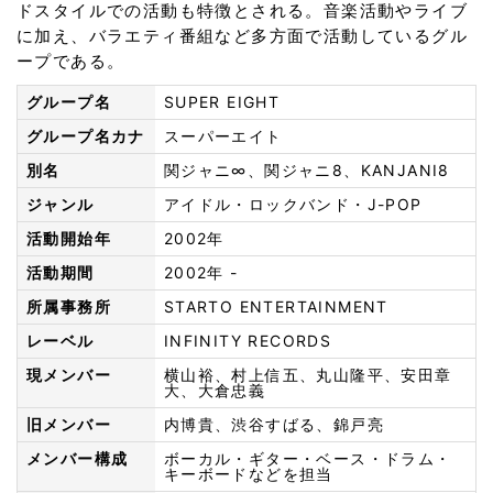
ドスタイルでの活動も特徴とされる。音楽活動やライブ
に加え、バラエティ番組など多方面で活動しているグル
ープである。
グループ名
SUPER EIGHT
グループ名カナ
スーパーエイト
別名
関ジャニ∞、関ジャニ8、KANJANI8
ジャンル
アイドル・ロックバンド・J-POP
活動開始年
2002年
活動期間
2002年 -
所属事務所
STARTO ENTERTAINMENT
レーベル
INFINITY RECORDS
現メンバー
横山裕、村上信五、丸山隆平、安田章
大、大倉忠義
旧メンバー
内博貴、渋谷すばる、錦戸亮
メンバー構成
ボーカル・ギター・ベース・ドラム・
キーボードなどを担当