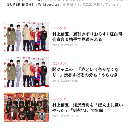
SUPER EIGHT（Wikipedia）
を素材として二次利用しています。
エンタメ
村上信五、嵐引きずりおろす? 紅白司
会宣言＆拍手で見送られる
2018/12/29 17:57
エンタメ
関ジャニ∞、「赤という色がなくな
り…」渋谷すばるの分も「やらなき
ゃ」
2018/12/29 17:36
エンタメ
村上信五、滝沢秀明を「ほんまに嫌い
やった」『8時だJ』で告白
2018/12/29 07:00