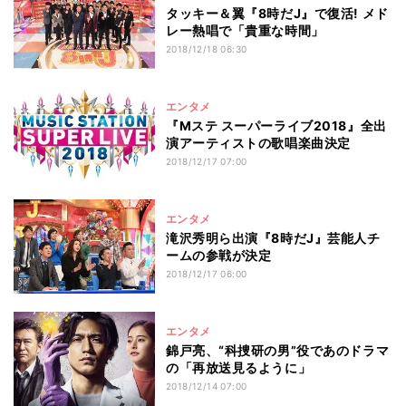
タッキー＆翼『8時だJ』で復活! メド
レー熱唱で「貴重な時間」
2018/12/18 06:30
エンタメ
『Mステ スーパーライブ2018』全出
演アーティストの歌唱楽曲決定
2018/12/17 07:00
エンタメ
滝沢秀明ら出演『8時だJ』芸能人チ
ームの参戦が決定
2018/12/17 06:00
エンタメ
錦戸亮、“科捜研の男”役であのドラマ
の「再放送見るように」
2018/12/14 07:00