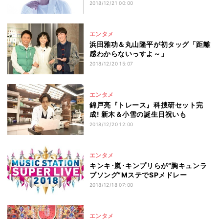
2018/12/21 00:00
エンタメ
浜田雅功＆丸山隆平が初タッグ「距離
感わからないっすよ～」
2018/12/20 15:07
エンタメ
錦戸亮『トレース』科捜研セット完
成! 新木＆小雪の誕生日祝いも
2018/12/20 12:00
エンタメ
キンキ･嵐･キンプリらが“胸キュンラ
ブソング”MステでSPメドレー
2018/12/18 07:00
エンタメ