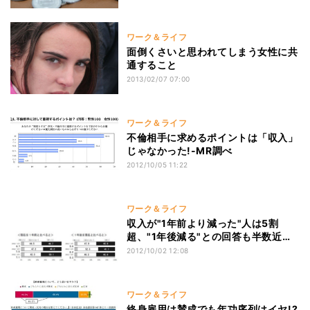
ワーク＆ライフ
面倒くさいと思われてしまう女性に共
通すること
2013/02/07 07:00
ワーク＆ライフ
不倫相手に求めるポイントは「収入」
じゃなかった!-MR調べ
2012/10/05 11:22
ワーク＆ライフ
収入が"1年前より減った"人は5割
超、"1年後減る"との回答も半数近く-
-日銀
2012/10/02 12:08
ワーク＆ライフ
終身雇用は賛成でも年功序列はイヤ!?