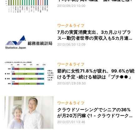
2013/09/20 10:00
ワーク＆ライフ
7月の実質消費支出、3カ月ぶりプラ
ス--勤労者世帯の実収入も5カ月連続
プラス
2013/08/30 12:09
ワーク＆ライフ
節約に女性71.8%が疲れ、99.6%が続
ける予定 -続ける秘訣は「プチ●●」
2013/07/29 09:50
ワーク＆ライフ
クラウドソーシングでシニアの36%
が月20万円稼ぐ! - クラウドワークス
調査
2013/07/01 13:46