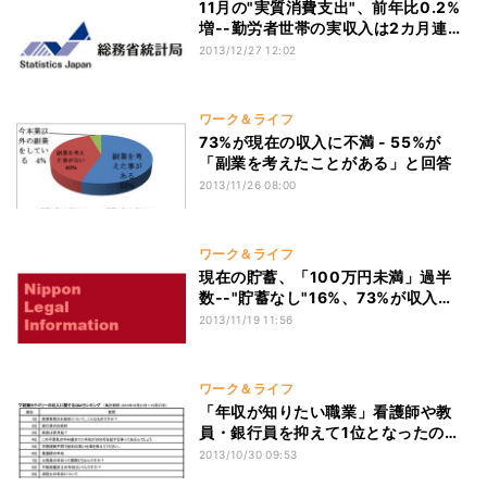
11月の"実質消費支出"、前年比0.2%
増--勤労者世帯の実収入は2カ月連続
減
2013/12/27 12:02
ワーク＆ライフ
73%が現在の収入に不満 - 55%が
「副業を考えたことがある」と回答
2013/11/26 08:00
ワーク＆ライフ
現在の貯蓄、「100万円未満」過半
数--"貯蓄なし"16%、73%が収入
に"満足せず"
2013/11/19 11:56
ワーク＆ライフ
「年収が知りたい職業」看護師や教
員・銀行員を抑えて1位となったの
は…?
2013/10/30 09:53