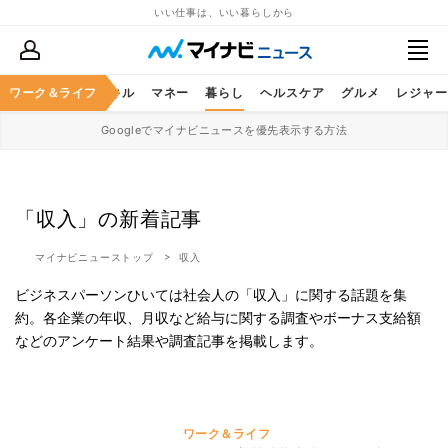
いい仕事は、いい暮らしから
ャリア
ワーク＆ライフ
ビジネススキル
マネー
暮らし
ヘルスケア
グルメ
レジャー
Googleでマイナビニュースを優先表示する方法
「収入」の新着記事
マイナビニューストップ
収入
ビジネスパーソンひいては社会人の「収入」に関する話題を集
約。各企業の年収、月収など給与に関する調査やボーナス支給額
などのアンケート結果や調査記事を掲載します。
ワーク＆ライフ