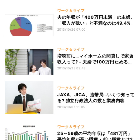
ワーク＆ライフ
夫の年収が「400万円未満」の主婦、
「収入が低い」と不満なのは49.4%
2013/10/26 07:00
ワーク＆ライフ
増税前に…マイホームの間貸しで家賃
収入って? - 夫婦で100万円ためるコ
ツ
2013/10/23 09:43
ワーク＆ライフ
JAXA、JICA、造幣局…いくつ知って
る? 独立行政法人の数と業務内容
2013/10/07 11:05
ワーク＆ライフ
25～59歳の平均年収は「481万円」
平均年収が高い職種・低い職種とは?