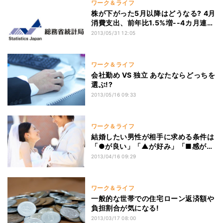
ワーク＆ライフ
株が下がった5月以降はどうなる? 4月
消費支出、前年比1.5%増--4カ月連続
増
2013/05/31 12:05
ワーク＆ライフ
会社勤め VS 独立 あなたならどっちを
選ぶ!?
2013/05/16 09:33
ワーク＆ライフ
結婚したい男性が相手に求める条件は
「●が良い」「▲が好み」「■感があ
る」
2013/04/16 09:29
ワーク＆ライフ
一般的な世帯での住宅ローン返済額や
負担割合が気になる!
2013/03/17 08:00